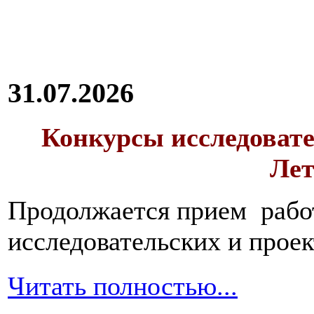
переваривания
которых
может
спровоцировать
брожение
и
31.07.2026
гниение.
Это
свежие
Конкурсы исследовате
овощи
и
Лет
фрукты,
продукты,
содержащие
дрожжи
,
Продолжается прием работ
черный
хлеб.
исследовательских и прое
Начать
питание
следует
Читать полностью...
сначала
с