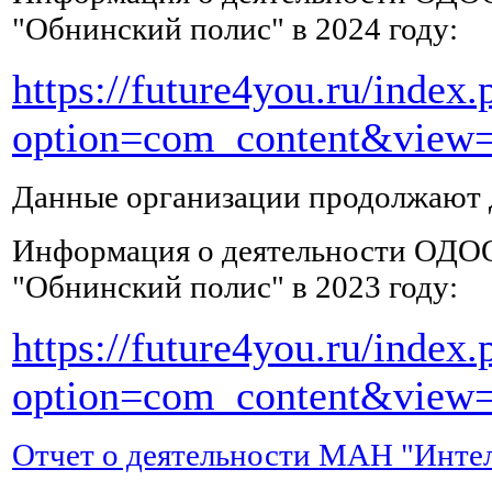
и
"Обнинский полис" в 2024 году:
калий,
а
https://future4you.ru/index.
также
другие
option=com_content&view=
микроэлементы,
которые
были
Данные организации продолжают д
вымыты
из
Информация о деятельности ОДО
организма
при
отравлении
.
"Обнинский полис" в 2023 году:
Хотя
бы
https://future4you.ru/index.
2-
3
option=com_content&view=
раза
в
день
Отчет о деятельности МАН "Интел
нужно