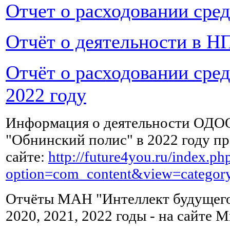
выпивать
Отчет о расходовании сре
по
чашке
зеленого
Отчёт о деятельности в НП
чая,
можно
Отчёт о расходовании сре
с
лимоном.
2022 году
Жирное,
Информация о деятельности ОДО
копченое,
"Обнинский полис" в 2022 году пр
острое
и
сайте:
http://future4you.ru/index.ph
соленое
option=com_content&view=catego
после
сильного
Отчёты МАН "Интеллект будущего"
отравления
можно
2020, 2021, 2022 годы - на сайте
начать