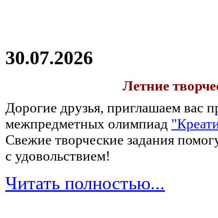
крупяных
отваров,
например,
рисового
без
30.07.2026
добавления
соли
и
Летние творч
сахара,
а
Дорогие друзья, приглашаем вас п
затем
межпредметных олимпиад
"Креати
можно
перейти
Свежие творческие задания помогу
на
с удовольствием!
каши-
размазни,
Читать полностью...
которые
следует
варить
долго