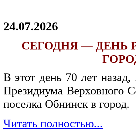
и
в
большом
количестве
24.07.2026
воды.
СЕГОДНЯ — ДЕНЬ
Овсяная
ГОРОД
каша-
размазня
должна
В этот день 70 лет назад,
быть
обязательно
Президиума Верховного С
в
меню
поселка Обнинск в город.
выздоравливающего
после
отравления.
Читать полностью...
Ее
необходимо