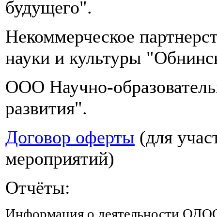
будущего".
много
жидкости,
можно
Некоммерческое партнерст
процеженные
клюквенные
науки и культуры "Обнинс
морсы
и
OOO Научно-образователь
компоты
из
развития".
сухофруктов,
в
которых
Договор оферты
(для учас
должны
быть
мероприятий)
курага
и
чернослив,
Отчёты:
содержащие
натрий,
Информация о деятельности ОДО
магний