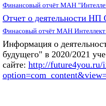
есть
Финансовый отчёт МАН "Интеллект
не
раньше,
Отчет о деятельности НП 
чем
через
2-
Финасовый отчёт МАН Интеллект б
3
месяца.
Информация о деятельно
Это
необходимо,
будущего" в 2020/2021 уч
чтобы
дать
сайте:
http://future4you.ru/
время
печени
option=com_content&view=
на
полное
восстановление
после
перенесенного
стресса.