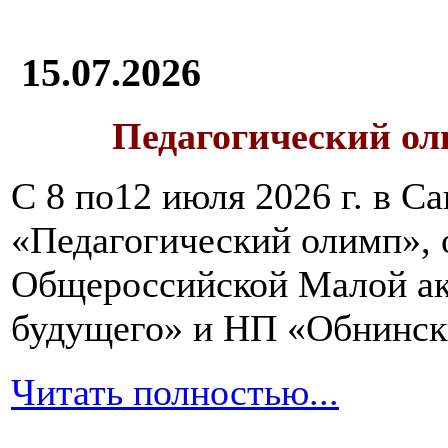
есть
1-
2
15.07.2026
раза
в
день
Педагогический ол
хотя
бы
по
С 8 по12 июля 2026 г. в 
1-
2
«Педагогический олимп»,
столовых
ложки.
Общероссийской Малой ак
будущего» и НП «Обнинск
Вся
пища,
Читать полностью...
которая
будет
поступать