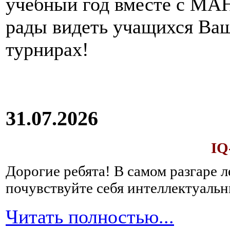
учебный год вместе с МАН
зависимости
от
возраста
пациента
рады видеть учащихся Ва
–
ребенок
турнирах!
это
или
взрослый
человек,
в
первое
время
после
31.07.2026
перенесенного
отравления
необходимо
IQ
полностью
исключить
Дорогие ребята!
В самом разгаре 
из
рациона
почувствуйте себя интеллектуал
любые
продукты,
Читать полностью...
процесс