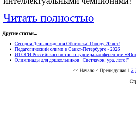
интеллектуальными чемпионами!
Читать полностью
Другие статьи...
Сегодня День рождения Обнинска! Городу 70 лет!
Педагогический олимп в Санкт-Петербурге - 2026
ИТОГИ Российского летнего турнира-конференции «Юн
Олимпиады для дошкольников "Светлячок: ура, лето!"
<<
Начало
<
Предыдущая
1
2
Ст