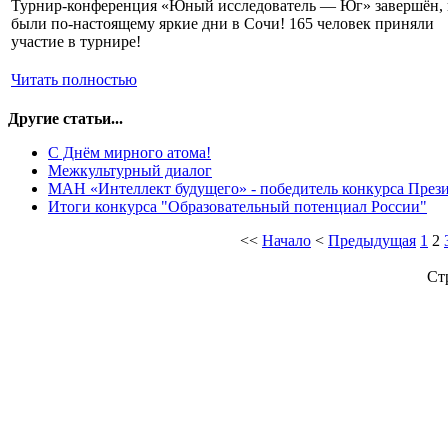
Турнир-конференция «Юный исследователь — Юг» завершён, 
были по-настоящему яркие дни в Сочи! 165 человек приняли
участие в турнире!
Читать полностью
Другие статьи...
С Днём мирного атома!
Межкультурный диалог
МАН «Интеллект будущего» - победитель конкурса Прези
Итоги конкурса "Образовательный потенциал России"
<<
Начало
<
Предыдущая
1
2
Ст