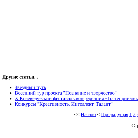
Другие статьи...
Звёздный путь
Весенний тур проекта "Познание и творчество"
X Краеведческий фестиваль-конференция «Гостеприимны
Конкурсы "Креативность. Интеллект. Талант"
<<
Начало
<
Предыдущая
1
2
Ст