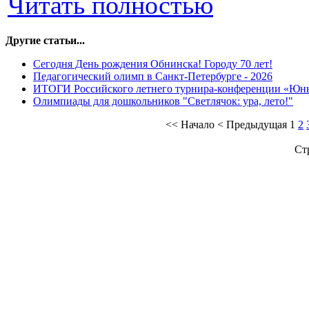
Читать полностью
Другие статьи...
Сегодня День рождения Обнинска! Городу 70 лет!
Педагогический олимп в Санкт-Петербурге - 2026
ИТОГИ Российского летнего турнира-конференции «Юн
Олимпиады для дошкольников "Светлячок: ура, лето!"
<<
Начало
<
Предыдущая
1
2
Ст