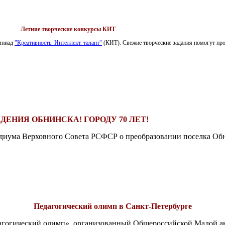
Летние творческие конкурсы КИТ
импиад
"Креативность. Интеллект. талант"
(КИТ). Свежие творческие задания помогут пров
ДЕНИЯ ОБНИНСКА! ГОРОДУ 70 ЛЕТ!
езидиума Верховного Совета РСФСР о преобразовании поселка Обн
Педагогический олимп в Санкт-Петербурге
едагогический олимп», организованный Общероссийской Малой 