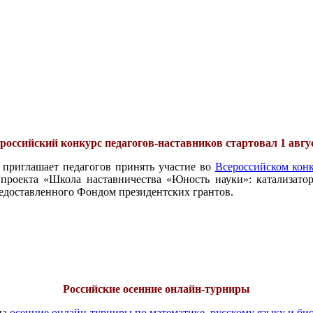
российский конкурс педагогов-наставников стартовал 1 авгу
 приглашает педагогов принять участие во
Всероссийском конк
проекта «Школа наставничества «Юность науки»: катализатор
едоставленного Фондом президентских грантов.
Российские осенние онлайн-турниры
на
осенние онлайн-турниры по математике, русскому языку и би