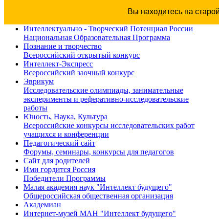
Вы находитесь на старо
Интеллектуально - Творческий Потенциал России
Национальная Образовательная Программа
Познание и творчество
Всероссийский открытый конкурс
Интеллект-Экспресс
Всероссийский заочный конкурс
Эврикум
Исследовательские олимпиады, занимательные
эксперименты и реферативно-исследовательские
работы
Юность, Наука, Культура
Всероссийские конкурсы исследовательских работ
учащихся и конференции
Педагогический сайт
Форумы, семинары, конкурсы для педагогов
Сайт для родителей
Ими гордится Россия
Победители Программы
Малая академия наук "Интеллект будущего"
Общероссийская общественная организация
Академиан
Интернет-музей МАН "Интеллект будущего"