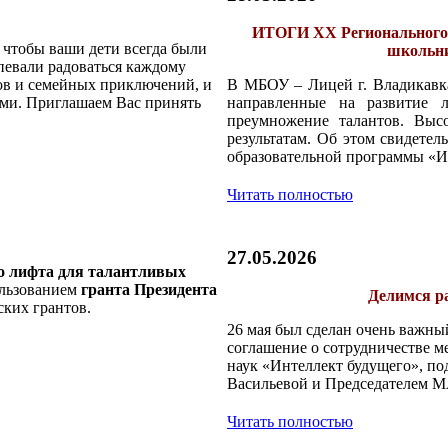
ИТОГИ XX Регионального 
 чтобы ваши дети всегда были
школьни
спевали радоваться каждому
ов и семейных приключений, и
В МБОУ – Лицей г. Владикавка
ами. Приглашаем Вас принять
направленные на развитие л
преумножение талантов. Высо
результатам. Об этом свидетел
образовательной программы «И
Читать полностью
27.05.2026
о лифта для талантливых
ользованием
гранта Президента
Делимся ра
ских грантов.
26 мая был сделан очень важны
соглашение о сотрудничестве м
наук «Интеллект будущего», п
Васильевой и Председателем 
Читать полностью