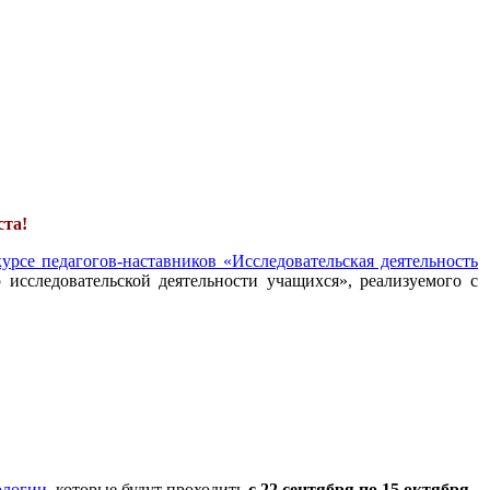
ста!
урсе педагогов-наставников «Исследовательская деятельность
 исследовательской деятельности учащихся», реализуемого с
ологии
, которые будут проходить
с 22 сентября по 15 октября