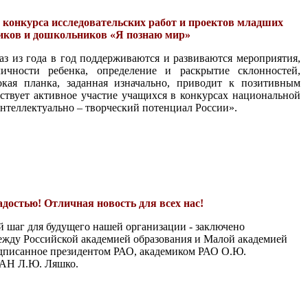
конкурса исследовательских работ и проектов младших
ков и дошкольников «Я познаю мир»
з из года в год поддерживаются и развиваются мероприятия,
ичности ребенка, определение и раскрытие склонностей,
кая планка, заданная изначально, приводит к позитивным
ьствует активное участие учащихся в конкурсах национальной
нтеллектуально – творческий потенциал России».
достью! Отличная новость для всех нас!
й шаг для будущего нашей организации - заключено
ежду Российской академией образования и Малой академией
одписанное президентом РАО, академиком РАО О.Ю.
МАН Л.Ю. Ляшко.