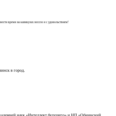
ести время на каникулах весело и с удовольствием!
инск в город.
академией наук «Интеллект будущего» и НП «Обнинский