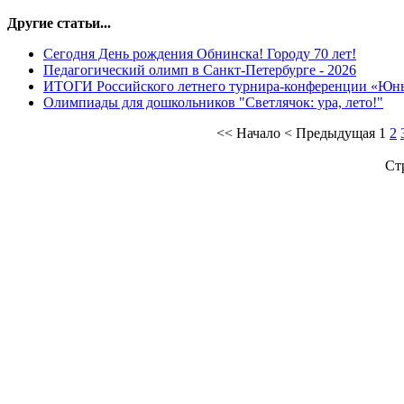
Другие статьи...
Сегодня День рождения Обнинска! Городу 70 лет!
Педагогический олимп в Санкт-Петербурге - 2026
ИТОГИ Российского летнего турнира-конференции «Юн
Олимпиады для дошкольников "Светлячок: ура, лето!"
<<
Начало
<
Предыдущая
1
2
Ст