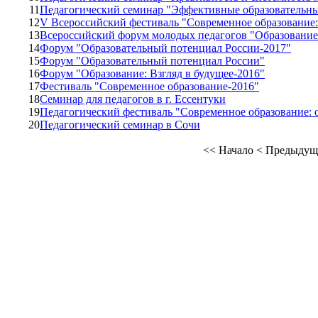
11
Педагогический семинар "Эффективные образовательны
12
V Всероссийский фестиваль "Современное образование:
13
Всероссийский форум молодых педагогов "Образование:
14
Форум "Образовательный потенциал России-2017"
15
Форум "Образовательный потенциал России"
16
Форум "Образование: Взгляд в будущее-2016"
17
Фестиваль "Современное образование-2016"
18
Семинар для педагогов в г. Ессентуки
19
Педагогический фестиваль "Современное образование: 
20
Педагогический семинар в Сочи
<<
Начало
<
Предыдущ