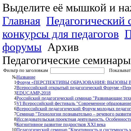
Выделите её мышкой и н
Главная
Педагогический 
конкурсы для педагогов
П
форумы
Архив
Педагогические семинары 
Фильтр по заголовкам
Показыват
№
Название
1
Форум «ПЕРСПЕКТИВЫ ОБРАЗОВАНИЯ: ВЫЗОВЫ 
2
Всероссийский открытый педагогический Форуме «Пер
3
EDUCAMP-2018
4
Российский педагогический семинар "Развивающие тех
5
VI Всероссийский фестиваль "Современное образование
6
Всероссийский педагогический Форум молодых педагого
7
Семинар "Технологии познавательно – речевого развития
8
Исследовательская проектная деятельность. Особенност
9
Когнитивное развитие подростков XXI века
10
Педагогический семинар "Креативность и системность 