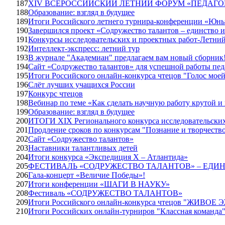
187
XIV ВСЕРОССИЙСКИЙ ЛЕТНИЙ ФОРУМ «ПЕДАГ
188
Образование: взгляд в будущее
189
Итоги Российского летнего турнира-конференции «Юн
190
Завершился проект «Содружество талантов – единство и
191
Конкурсы исследовательских и проектных работ-Летний
192
Интеллект-экспресс: летний тур
193
В журнале "Академиан" предлагаем вам новый сборник
194
Сайт «Содружество талантов» для успешной работы пед
195
Итоги Российского онлайн-конкурса чтецов "Голос мое
196
Слёт лучших учащихся России
197
Конкурс чтецов
198
Вебинар по теме «Как сделать научную работу крутой и
199
Образование: взгляд в будущее
200
ИТОГИ XIX Регионального конкурса исследовательских
201
Продление сроков по конкурсам "Познание и творчество
202
Сайт «Содружество талантов»
203
Наставники талантливых детей
204
Итоги конкурса «Экспедиция X – Атлантида»
205
ФЕСТИВАЛЬ «СОДРУЖЕСТВО ТАЛАНТОВ» – ЕДИ
206
Гала-концерт «Величие Победы»!
207
Итоги конференции «ШАГИ В НАУКУ»
208
Фестиваль «СОДРУЖЕСТВО ТАЛАНТОВ»
209
Итоги Российского онлайн-конкурса чтецов "ЖИВОЕ
210
Итоги Российских онлайн-турниров "Классная команда