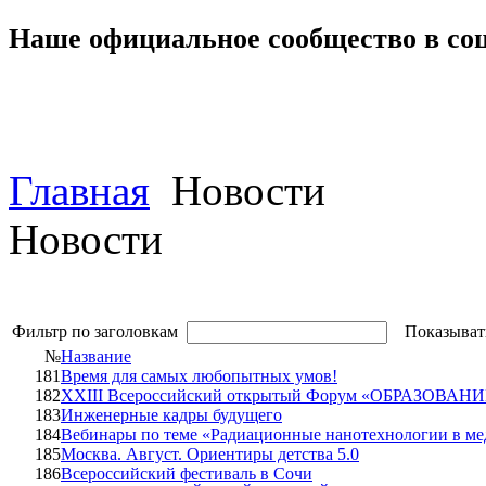
Наше официальное сообщество в со
Главная
Новости
Новости
Фильтр по заголовкам
Показыват
№
Название
181
Время для самых любопытных умов!
182
XXIII Всероссийский открытый Форум «ОБРАЗОВАН
183
Инженерные кадры будущего
184
Вебинары по теме «Радиационные нанотехнологии в м
185
Москва. Август. Ориентиры детства 5.0
186
Всероссийский фестиваль в Сочи