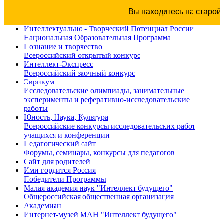
Вы находитесь на старо
Интеллектуально - Творческий Потенциал России
Национальная Образовательная Программа
Познание и творчество
Всероссийский открытый конкурс
Интеллект-Экспресс
Всероссийский заочный конкурс
Эврикум
Исследовательские олимпиады, занимательные
эксперименты и реферативно-исследовательские
работы
Юность, Наука, Культура
Всероссийские конкурсы исследовательских работ
учащихся и конференции
Педагогический сайт
Форумы, семинары, конкурсы для педагогов
Сайт для родителей
Ими гордится Россия
Победители Программы
Малая академия наук "Интеллект будущего"
Общероссийская общественная организация
Академиан
Интернет-музей МАН "Интеллект будущего"