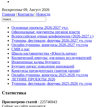
Воскресенье 09, Август 2026
Главная
|
Контакты
|
Новости
Основные проекты 2026-2027 уч.г.
Официальные документы органов власти
Всероссийские очные конференции (2026-2027 г.)
Турниры, фестивали, форумы 2026-2027 уч. года
Онлайн-турниры, конкурсы 2026-2027 уч.года
СМИ о нас
Школа наставничества «Юность науки»
Космический импульс для юных исследователей
Инженерные кадры будущего
Будущее науки: поколение инноваций
Конкурсы президентских грантов (архив)
Онлайн-турниры, конкурсы 2025-2026 уч.года
ЛЕТНИЕ ПРОЕКТЫ 2026
Турниры, фестивали, форумы 2025-2026 уч. года
Статистика
Просмотрено статей
: 225746943
Сейчас на сайте находятся: