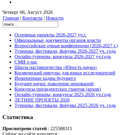
Четверг 06, Август 2026
Главная
|
Контакты
|
Новости
Основные проекты 2026-2027 уч.г.
Официальные документы органов власти
Всероссийские очные конференции (2026-2027 г.)
Турниры, фестивали, форумы 2026-2027 уч. года
Онлайн-турниры, конкурсы 2026-2027 уч.года
СМИ о нас
Школа наставничества «Юность науки»
Космический импульс для юных исследователей
Инженерные кадры будущего
Будущее науки: поколение инноваций
Конкурсы президентских грантов (архив)
Онлайн-турниры, конкурсы 2025-2026 уч.года
ЛЕТНИЕ ПРОЕКТЫ 2026
Турниры, фестивали, форумы 2025-2026 уч. года
Статистика
Просмотрено статей
: 225588315
Сейчас на сайте находятся: