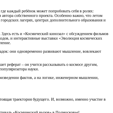
 где каждый ребёнок может попробовать себя в ролях:
и автора собственного проекта. Особенно важно, что летом
городских лагерях, центрах дополнительного образования и
е. Здесь есть и «Космический кинозал» с обсуждением фильмов
тоходов, и интерактивные выставки «Эволюция космических
ление.
щадок: они одновременно развивают мышление, вовлекают
шет реферат – он учится рассказывать о космосе другим,
популяризатора науки.
оизведении фактов, а на логике, инженерном мышлении,
стоящая траектория будущего. И, возможно, именно участие в
стиваль «Космический вызов» в Подмосковье!