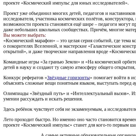
проекте «Космический импульс для юных исследователей».
Проект уже объединил многих детей, педагогов и наставников 
исследователя, участника космических полётов, конструктора,
возможности проекта становятся ещё шире – педагоги могут п
даже небольших школьных сообществах. Причём, многие матер
Вы можете выбрать:
«Космический марафон» – это целая серия событий, где тема к
о покорителях Вселенной, и мастерские «Галактические конст
открытий», и даже творческие направления вроде «Космическо
Командные игры «За гранью Земли» и «На космической орбите
детей в науку и создают ту самую атмосферу общего открытия
Конкурс рефератов «
Звёздные горизонты
» помогает войти в и
объяснять сложные вещи понятным языком, выступать перед ау
Олимпиады «Звёздный путь» и «Интеллектуальный вызов». Их 
умении рассуждать и искать решения.
Здесь ребёнок чувствует себя не экзаменуемым, а исследовател
Лето проходит быстро. Но именно оно часто становится времен
проекте «Космический импульс» станет для кого-то первым ш
А самые активные образовательные организа