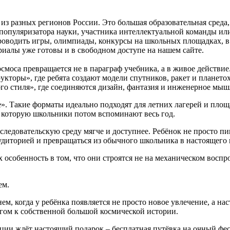
из разных регионов России. Это большая образовательная среда,
 популяризатора науки, участника интеллектуальной команды ил
роводить игры, олимпиады, конкурсы на школьных площадках, в 
иалы уже готовы и в свободном доступе на нашем сайте.
осмоса превращается не в параграф учебника, а в живое действи
рукторы», где ребята создают модели спутников, ракет и плане
го стиля», где соединяются дизайн, фантазия и инженерное мыш
». Такие форматы идеально подходят для летних лагерей и пло
, которую школьники потом вспоминают весь год.
сследовательскую среду мягче и доступнее. Ребёнок не просто пи
диторией и превращаться из обычного школьника в настоящего 
особенность в том, что они строятся не на механическом воспр
ем.
ем, когда у ребёнка появляется не просто новое увлечение, а на
агом к собственной большой космической истории.
ции ждёт настоящий подарок – бесплатная путёвка на очный фе