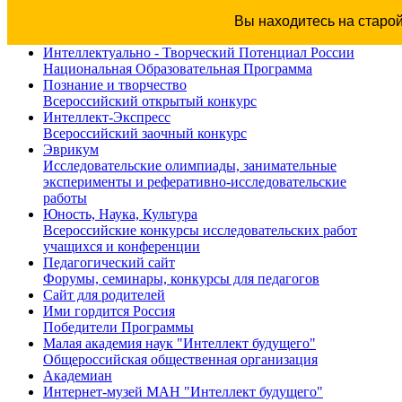
Вы находитесь на старо
Интеллектуально - Творческий Потенциал России
Национальная Образовательная Программа
Познание и творчество
Всероссийский открытый конкурс
Интеллект-Экспресс
Всероссийский заочный конкурс
Эврикум
Исследовательские олимпиады, занимательные
эксперименты и реферативно-исследовательские
работы
Юность, Наука, Культура
Всероссийские конкурсы исследовательских работ
учащихся и конференции
Педагогический сайт
Форумы, семинары, конкурсы для педагогов
Сайт для родителей
Ими гордится Россия
Победители Программы
Малая академия наук "Интеллект будущего"
Общероссийская общественная организация
Академиан
Интернет-музей МАН "Интеллект будущего"