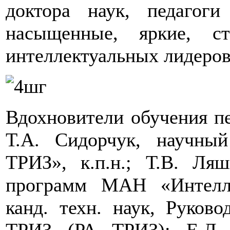
доктора наук, педагог
насыщенные, яркие, с
интеллектуальных лидеров
Вдохновители обучения п
Т.А. Сидорчук, научны
ТРИЗ», к.п.н.; Т.В. Ляш
программ МАН «Интелле
канд. техн. наук, Руков
ТРИЗ (РА ТРИЗ); Е.Л. 