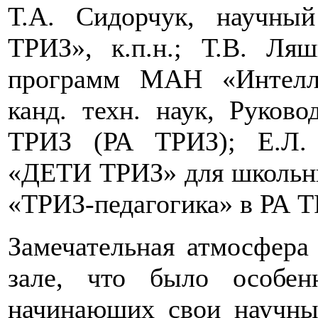
Т.А. Сидорчук, научны
ТРИЗ», к.п.н.; Т.В. Ляш
программ МАН «Интелле
канд. техн. наук, Руков
ТРИЗ (РА ТРИЗ); Е.Л. 
«ДЕТИ ТРИЗ» для школьни
«ТРИЗ-педагогика» в РА Т
Замечательная атмосфера
зале, что было особен
начинающих свои научны