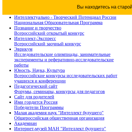
Вы находитесь на старо
Интеллектуально - Творческий Потенциал России
Национальная Образовательная Программа
Познание и творчество
Всероссийский открытый конкурс
Интеллект-Экспресс
Всероссийский заочный конкурс
Эврикум
Исследовательские олимпиады, занимательные
эксперименты и реферативно-исследовательские
работы
Юность, Наука, Культура
Всероссийские конкурсы исследовательских работ
учащихся и конференции
Педагогический сайт
Форумы, семинары, конкурсы для педагогов
Сайт для родителей
Ими гордится Россия
Победители Программы
Малая академия наук "Интеллект будущего"
Общероссийская общественная организация
Академиан
Интернет-музей МАН "Интеллект будущего"