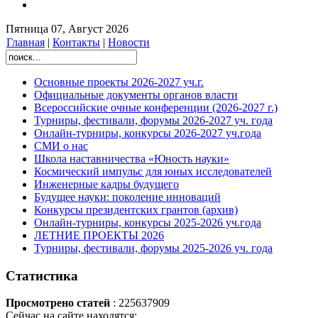
Пятница 07, Август 2026
Главная
|
Контакты
|
Новости
Основные проекты 2026-2027 уч.г.
Официальные документы органов власти
Всероссийские очные конференции (2026-2027 г.)
Турниры, фестивали, форумы 2026-2027 уч. года
Онлайн-турниры, конкурсы 2026-2027 уч.года
СМИ о нас
Школа наставничества «Юность науки»
Космический импульс для юных исследователей
Инженерные кадры будущего
Будущее науки: поколение инноваций
Конкурсы президентских грантов (архив)
Онлайн-турниры, конкурсы 2025-2026 уч.года
ЛЕТНИЕ ПРОЕКТЫ 2026
Турниры, фестивали, форумы 2025-2026 уч. года
Статистика
Просмотрено статей
: 225637909
Сейчас на сайте находятся: