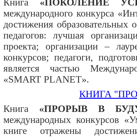
Книга
«ПОКОЛЕНИЕ УС
международного конкурса «Инт
достижения образовательных о
педагогов: лучшая организац
проекта; организации – лау
конкурсов; педагоги, подгото
является частью Междунаро
«SMART
PLANET».
КНИГА "ПР
Книга
«ПРОРЫВ В БУД
международных конкурсов «У
книге отражены достижени