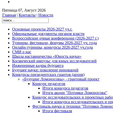
Пятница 07, Август 2026
Главная
|
Контакты
|
Новости
Основные проекты 2026-2027 уч.г.
Официальные документы органов власти
Всероссийские очные конференции (2026-2027 г.)
Турниры, фестивали, форумы 2026-2027 уч. года
Онлайн-турниры, конкурсы 2026-2027 уч.года
СМИ о нас
Школа наставничества «Юность науки»
Космический импульс для юных исследователей
Инженерные кадры будущего
Будущее науки: поколение инноваций
Конкурсы президентских грантов (архив)
«Будущие Ломоносовы» - грантовый проект
Конкурс педагогов
Итоги конкурса педагогов
Итоги акции "Потомки Ломоносова"
Конкурс исследовательских и проектных рабо
Итоги конкурса исследовательских и п
Фестиваль науки и техники "Потомки Ломоно
Итоги фестиваля