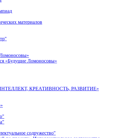
импиад
ических материалов
тр"
 Ломоносовы»
хся «Будущие Ломоносовы»
мы «ИНТЕЛЛЕКТ, КРЕАТИВНОСТЬ, РАЗВИТИЕ»
о»
о"
а"
лектуальное содружество"