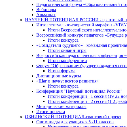
Педагогический форум «Образовательный по
Вебинары
Альманах
НАУЧНЫЙ ПОТЕНЦИАЛ РОССИИ - грантовый п
Интеллектуально-творческий марафон «VIV
Итоги Всероссийского интеллектуальн
Всероссийский конкурс педагогов «Будущее р
Итоги конкурса
«Cозидатели будущего» - командная проектная
Итоги онлайн-игры
Всероссийская педагогическая конференция 
Итоги конференции
Форум "Образование: будущее рождается сего
Итоги форума
Дистанционные курсы
«Шаг в науку: вектор развития»
Итоги конкурса
Конференция "Научный потенциал России"
Итоги конференции - 1 сессия (19-22 но
Итоги конференции - 2 сессия (1-2 декаб
Методические материалы
Итоги проекта
ОБНИНСКИЙ ПОТЕНЦИАЛ-грантовый проект
Олимпиады для учащихся 5 -11 классов
Интеллектуально-творческие олимпиад