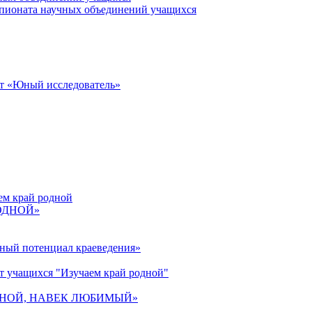
пионата научных объединений учащихся
от «Юный исследователь»
ем край родной
РОДНОЙ»
ьный потенциал краеведения»
т учащихся "Изучаем край родной"
 РОДНОЙ, НАВЕК ЛЮБИМЫЙ»