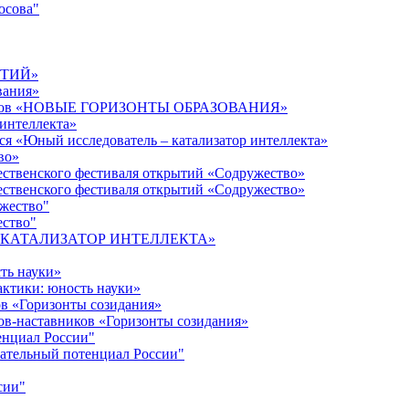
осова"
ЫТИЙ»
вания»
дагогов «НОВЫЕ ГОРИЗОНТЫ ОБРАЗОВАНИЯ»
 интеллекта»
ся «Юный исследователь – катализатор интеллекта»
во»
ественского фестиваля открытий «Содружество»
ественского фестиваля открытий «Содружество»
ужество"
ество"
кта «КАТАЛИЗАТОР ИНТЕЛЛЕКТА»
ть науки»
ктики: юность науки»
ов «Горизонты созидания»
ов-наставников «Горизонты созидания»
енциал России"
ательный потенциал России"
сии"