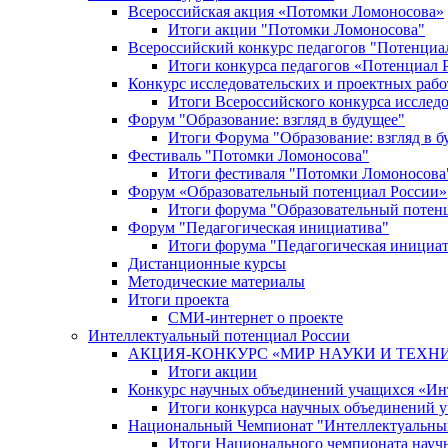
Всероссийская акция «Потомки Ломоносова»
Итоги акции "Потомки Ломоносова"
Всероссийский конкурс педагогов "Потенциа
Итоги конкурса педагогов «Потенциал 
Конкурс исследовательских и проектных рабо
Итоги Всероссийского конкурса исслед
Форум "Образование: взгляд в будущее"
Итоги Форума "Образование: взгляд в б
Фестиваль "Потомки Ломоносова"
Итоги фестиваля "Потомки Ломоносова
Форум «Образовательный потенциал России»
Итоги форума "Образовательный потен
Форум "Педагогическая инициатива"
Итоги форума "Педагогическая инициа
Дистанционные курсы
Методические материалы
Итоги проекта
СМИ-интернет о проекте
Интеллектуальный потенциал России
АКЦИЯ-КОНКУРС «МИР НАУКИ И ТЕХН
Итоги акции
Конкурс научных объединений учащихся «Ин
Итоги конкурса научных объединений 
Национальный Чемпионат "Интеллектуальны
Итоги Национального чемпионата науч