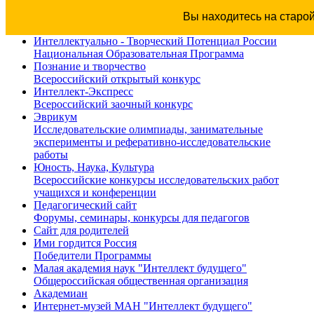
Вы находитесь на старо
Интеллектуально - Творческий Потенциал России
Национальная Образовательная Программа
Познание и творчество
Всероссийский открытый конкурс
Интеллект-Экспресс
Всероссийский заочный конкурс
Эврикум
Исследовательские олимпиады, занимательные
эксперименты и реферативно-исследовательские
работы
Юность, Наука, Культура
Всероссийские конкурсы исследовательских работ
учащихся и конференции
Педагогический сайт
Форумы, семинары, конкурсы для педагогов
Сайт для родителей
Ими гордится Россия
Победители Программы
Малая академия наук "Интеллект будущего"
Общероссийская общественная организация
Академиан
Интернет-музей МАН "Интеллект будущего"