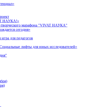
тенциал»
роект
AT НАУКА!»
о-творческого марафона "VIVAT НАУКА"
ождается сегодня»
 игра для педагогов
«Cоциальные лифты для юных исследователей»
дня"
ября)
ря)
ы