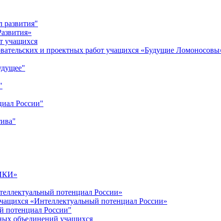
л развития"
Развития»
т учащихся
овательских и проектных работ учащихся «Будущие Ломоносовы
удущее"
"
циал России"
тива"
ИКИ»
теллектуальный потенциал России»
учащихся «Интеллектуальный потенциал России»
й потенциал России"
ных объединений учащихся