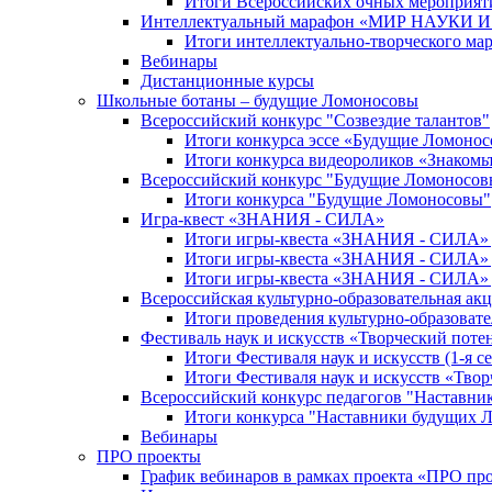
Итоги Всероссийских очных мероприяти
Интеллектуальный марафон «МИР НАУКИ
Итоги интеллектуально-творческого ма
Вебинары
Дистанционные курсы
Школьные ботаны – будущие Ломоносовы
Всероссийский конкурс "Созвездие талантов"
Итоги конкурса эссе «Будущие Ломоно
Итоги конкурса видеороликов «Знакомьт
Всероссийский конкурс "Будущие Ломоносов
Итоги конкурса "Будущие Ломоносовы"
Игра-квест «ЗНАНИЯ - СИЛА»
Итоги игры-квеста «ЗНАНИЯ - СИЛА» д
Итоги игры-квеста «ЗНАНИЯ - СИЛА» д
Итоги игры-квеста «ЗНАНИЯ - СИЛА» д
Всероссийская культурно-образовательная а
Итоги проведения культурно-образоват
Фестиваль наук и искусств «Творческий поте
Итоги Фестиваля наук и искусств (1-я се
Итоги Фестиваля наук и искусств «Твор
Всероссийский конкурс педагогов "Наставн
Итоги конкурса "Наставники будущих 
Вебинары
ПРО проекты
График вебинаров в рамках проекта «ПРО пр