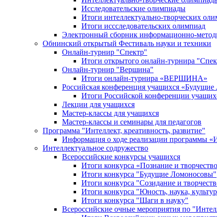
Исследовательские олимпиады
Итоги интеллектуально-творческих ол
Итоги иссследовательских олимпиад
Электронный сборник информационно-метод
Обнинский открытый Фестиваль науки и техники
Онлайн-турнир "Спектр"
Итоги открытого онлайн-турнира "Спек
Онлайн-турнир "Вершина"
Итоги онлайн-турнира «ВЕРШИНА»
Российская конференция учащихся «Будущие
Итоги Российской конференции учащи
Лекции для учащихся
Мастер-классы для учащихся
Мастер-классы и семинары для педагогов
Программа "Интеллект, креативность, развитие"
Информация о ходе реализации програм
Интеллектуальное содружество
Всероссийские конкурсы учащихся
Итоги конкурса «Познание и творчеств
Итоги конкурса "Будущие Ломоносовы"
Итоги конкурса "Созидание и творчеств
Итоги конкурса "Юность, наука, культур
Итоги конкурса "Шаги в науку"
Всероссийские очные мероприятия по "Интел