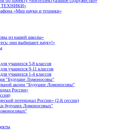
й по проекту «Интеллектуальное содружество»
 И ТЕХНИКИ»
рафона «Мир науки и техники»
совы из нашей школы»
есь: они выбирают науку!»
ы
ля учащихся 5-8 классов
ля учащихся 9-11 классов
ля учащихся 1-4 классов
кция "Будущие Ломоносовы"
ельной акции "Будущие Ломоносовы"
нциал России»
ссия)
ческий потенциал России» (2-й сессии)
ики будущих Ломоносовых"
Ломоносовых"
оекты