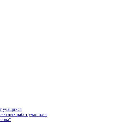
т учащихся
роектных работ учащихся
сова"