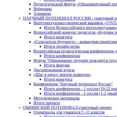
Педагогический форум «Образовательный по
Вебинары
Альманах
НАУЧНЫЙ ПОТЕНЦИАЛ РОССИИ - грантовый п
Интеллектуально-творческий марафон «VIV
Итоги Всероссийского интеллектуальн
Всероссийский конкурс педагогов «Будущее р
Итоги конкурса
«Cозидатели будущего» - командная проектная
Итоги онлайн-игры
Всероссийская педагогическая конференция 
Итоги конференции
Форум "Образование: будущее рождается сего
Итоги форума
Дистанционные курсы
«Шаг в науку: вектор развития»
Итоги конкурса
Конференция "Научный потенциал России"
Итоги конференции - 1 сессия (19-22 но
Итоги конференции - 2 сессия (1-2 декаб
Методические материалы
Итоги проекта
ОБНИНСКИЙ ПОТЕНЦИАЛ-грантовый проект
Олимпиады для учащихся 5 -11 классов
Интеллектуально-творческие олимпиад