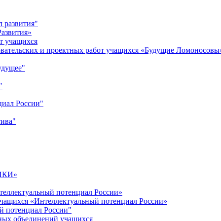
л развития"
Развития»
т учащихся
овательских и проектных работ учащихся «Будущие Ломоносовы
удущее"
"
циал России"
тива"
ИКИ»
теллектуальный потенциал России»
учащихся «Интеллектуальный потенциал России»
й потенциал России"
ных объединений учащихся