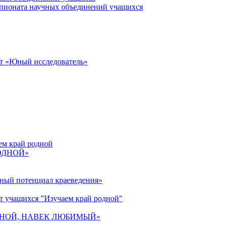
пионата научных объединений учащихся
от «Юный исследователь»
ем край родной
РОДНОЙ»
ьный потенциал краеведения»
т учащихся "Изучаем край родной"
 РОДНОЙ, НАВЕК ЛЮБИМЫЙ»