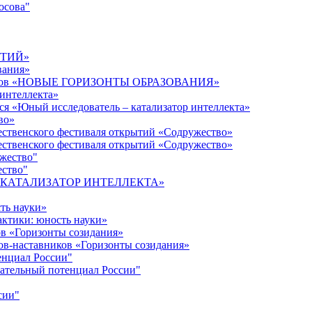
осова"
ЫТИЙ»
вания»
дагогов «НОВЫЕ ГОРИЗОНТЫ ОБРАЗОВАНИЯ»
 интеллекта»
ся «Юный исследователь – катализатор интеллекта»
во»
ественского фестиваля открытий «Содружество»
ественского фестиваля открытий «Содружество»
ужество"
ество"
кта «КАТАЛИЗАТОР ИНТЕЛЛЕКТА»
ть науки»
ктики: юность науки»
ов «Горизонты созидания»
ов-наставников «Горизонты созидания»
енциал России"
ательный потенциал России"
сии"