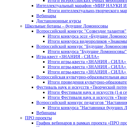
Итоги Всероссийских очных мероприяти
Интеллектуальный марафон «МИР НАУКИ
Итоги интеллектуально-творческого ма
Вебинары
Дистанционные курсы
Школьные ботаны – будущие Ломоносовы
Всероссийский конкурс "Созвездие талантов"
Итоги конкурса эссе «Будущие Ломоно
Итоги конкурса видеороликов «Знакомьт
Всероссийский конкурс "Будущие Ломоносов
Итоги конкурса "Будущие Ломоносовы"
Игра-квест «ЗНАНИЯ - СИЛА»
Итоги игры-квеста «ЗНАНИЯ - СИЛА» д
Итоги игры-квеста «ЗНАНИЯ - СИЛА» д
Итоги игры-квеста «ЗНАНИЯ - СИЛА» д
Всероссийская культурно-образовательная а
Итоги проведения культурно-образоват
Фестиваль наук и искусств «Творческий поте
Итоги Фестиваля наук и искусств (1-я се
Итоги Фестиваля наук и искусств «Твор
Всероссийский конкурс педагогов "Наставн
Итоги конкурса "Наставники будущих 
Вебинары
ПРО проекты
График вебинаров в рамках проекта «ПРО пр