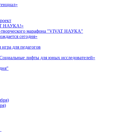
тенциал»
роект
AT НАУКА!»
о-творческого марафона "VIVAT НАУКА"
ождается сегодня»
 игра для педагогов
«Cоциальные лифты для юных исследователей»
дня"
ября)
ря)
ы