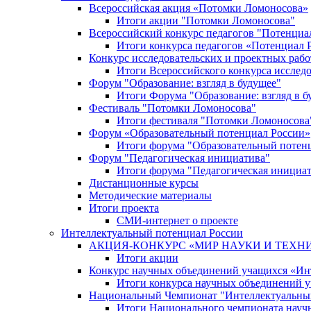
Всероссийская акция «Потомки Ломоносова»
Итоги акции "Потомки Ломоносова"
Всероссийский конкурс педагогов "Потенциа
Итоги конкурса педагогов «Потенциал 
Конкурс исследовательских и проектных рабо
Итоги Всероссийского конкурса исслед
Форум "Образование: взгляд в будущее"
Итоги Форума "Образование: взгляд в б
Фестиваль "Потомки Ломоносова"
Итоги фестиваля "Потомки Ломоносова
Форум «Образовательный потенциал России»
Итоги форума "Образовательный потен
Форум "Педагогическая инициатива"
Итоги форума "Педагогическая инициа
Дистанционные курсы
Методические материалы
Итоги проекта
СМИ-интернет о проекте
Интеллектуальный потенциал России
АКЦИЯ-КОНКУРС «МИР НАУКИ И ТЕХН
Итоги акции
Конкурс научных объединений учащихся «Ин
Итоги конкурса научных объединений 
Национальный Чемпионат "Интеллектуальны
Итоги Национального чемпионата науч