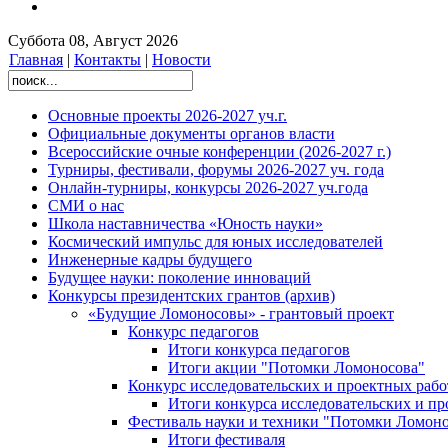
Суббота 08, Август 2026
Главная
|
Контакты
|
Новости
Основные проекты 2026-2027 уч.г.
Официальные документы органов власти
Всероссийские очные конференции (2026-2027 г.)
Турниры, фестивали, форумы 2026-2027 уч. года
Онлайн-турниры, конкурсы 2026-2027 уч.года
СМИ о нас
Школа наставничества «Юность науки»
Космический импульс для юных исследователей
Инженерные кадры будущего
Будущее науки: поколение инноваций
Конкурсы президентских грантов (архив)
«Будущие Ломоносовы» - грантовый проект
Конкурс педагогов
Итоги конкурса педагогов
Итоги акции "Потомки Ломоносова"
Конкурс исследовательских и проектных рабо
Итоги конкурса исследовательских и п
Фестиваль науки и техники "Потомки Ломоно
Итоги фестиваля