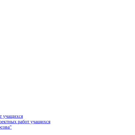
т учащихся
роектных работ учащихся
сова"