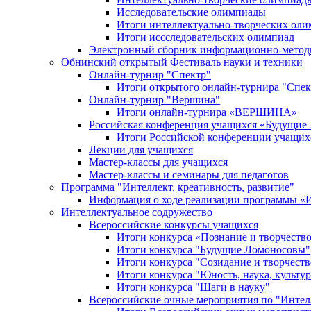
Исследовательские олимпиады
Итоги интеллектуально-творческих ол
Итоги иссследовательских олимпиад
Электронный сборник информационно-метод
Обнинский открытый Фестиваль науки и техники
Онлайн-турнир "Спектр"
Итоги открытого онлайн-турнира "Спек
Онлайн-турнир "Вершина"
Итоги онлайн-турнира «ВЕРШИНА»
Российская конференция учащихся «Будущие
Итоги Российской конференции учащи
Лекции для учащихся
Мастер-классы для учащихся
Мастер-классы и семинары для педагогов
Программа "Интеллект, креативность, развитие"
Информация о ходе реализации програм
Интеллектуальное содружество
Всероссийские конкурсы учащихся
Итоги конкурса «Познание и творчеств
Итоги конкурса "Будущие Ломоносовы"
Итоги конкурса "Созидание и творчеств
Итоги конкурса "Юность, наука, культур
Итоги конкурса "Шаги в науку"
Всероссийские очные мероприятия по "Интел