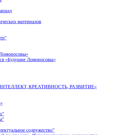
импиад
ических материалов
тр"
 Ломоносовы»
хся «Будущие Ломоносовы»
мы «ИНТЕЛЛЕКТ, КРЕАТИВНОСТЬ, РАЗВИТИЕ»
о»
о"
а"
лектуальное содружество"