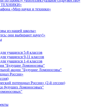
й по проекту «Интеллектуальное содружество»
 И ТЕХНИКИ»
рафона «Мир науки и техники»
совы из нашей школы»
есь: они выбирают науку!»
ы
ля учащихся 5-8 классов
ля учащихся 9-11 классов
ля учащихся 1-4 классов
кция "Будущие Ломоносовы"
ельной акции "Будущие Ломоносовы"
нциал России»
ссия)
ческий потенциал России» (2-й сессии)
ики будущих Ломоносовых"
Ломоносовых"
оекты