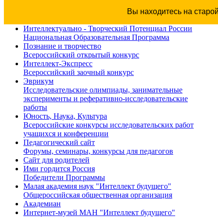
Вы находитесь на старо
Интеллектуально - Творческий Потенциал России
Национальная Образовательная Программа
Познание и творчество
Всероссийский открытый конкурс
Интеллект-Экспресс
Всероссийский заочный конкурс
Эврикум
Исследовательские олимпиады, занимательные
эксперименты и реферативно-исследовательские
работы
Юность, Наука, Культура
Всероссийские конкурсы исследовательских работ
учащихся и конференции
Педагогический сайт
Форумы, семинары, конкурсы для педагогов
Сайт для родителей
Ими гордится Россия
Победители Программы
Малая академия наук "Интеллект будущего"
Общероссийская общественная организация
Академиан
Интернет-музей МАН "Интеллект будущего"