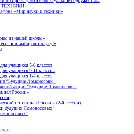
й по проекту «Интеллектуальное содружество»
 И ТЕХНИКИ»
рафона «Мир науки и техники»
совы из нашей школы»
есь: они выбирают науку!»
ы
ля учащихся 5-8 классов
ля учащихся 9-11 классов
ля учащихся 1-4 классов
кция "Будущие Ломоносовы"
ельной акции "Будущие Ломоносовы"
нциал России»
ссия)
ческий потенциал России» (2-й сессии)
ики будущих Ломоносовых"
Ломоносовых"
оекты