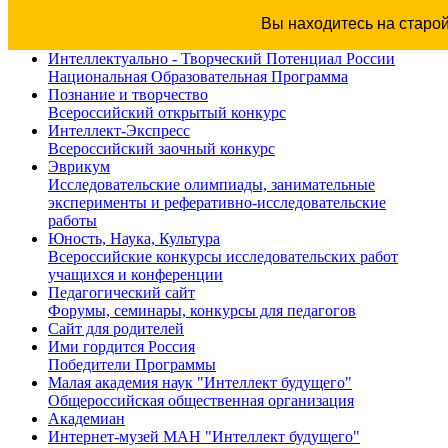
Вы находитесь на старо
Интеллектуально - Творческий Потенциал России
Национальная Образовательная Программа
Познание и творчество
Всероссийский открытый конкурс
Интеллект-Экспресс
Всероссийский заочный конкурс
Эврикум
Исследовательские олимпиады, занимательные
эксперименты и реферативно-исследовательские
работы
Юность, Наука, Культура
Всероссийские конкурсы исследовательских работ
учащихся и конференции
Педагогический сайт
Форумы, семинары, конкурсы для педагогов
Сайт для родителей
Ими гордится Россия
Победители Программы
Малая академия наук "Интеллект будущего"
Общероссийская общественная организация
Академиан
Интернет-музей МАН "Интеллект будущего"