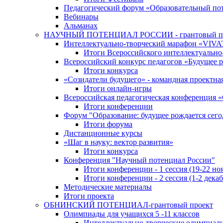
Педагогический форум «Образовательный по
Вебинары
Альманах
НАУЧНЫЙ ПОТЕНЦИАЛ РОССИИ - грантовый п
Интеллектуально-творческий марафон «VIV
Итоги Всероссийского интеллектуальн
Всероссийский конкурс педагогов «Будущее р
Итоги конкурса
«Cозидатели будущего» - командная проектная
Итоги онлайн-игры
Всероссийская педагогическая конференция 
Итоги конференции
Форум "Образование: будущее рождается сего
Итоги форума
Дистанционные курсы
«Шаг в науку: вектор развития»
Итоги конкурса
Конференция "Научный потенциал России"
Итоги конференции - 1 сессия (19-22 но
Итоги конференции - 2 сессия (1-2 декаб
Методические материалы
Итоги проекта
ОБНИНСКИЙ ПОТЕНЦИАЛ-грантовый проект
Олимпиады для учащихся 5 -11 классов
Интеллектуально-творческие олимпиад