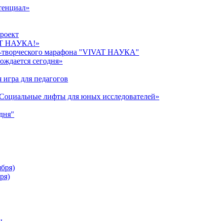
тенциал»
роект
AT НАУКА!»
о-творческого марафона "VIVAT НАУКА"
ождается сегодня»
 игра для педагогов
«Cоциальные лифты для юных исследователей»
дня"
ября)
ря)
ы