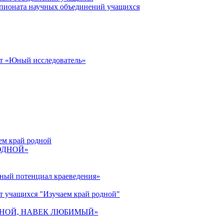
пионата научных объединений учащихся
от «Юный исследователь»
ем край родной
РОДНОЙ»
ьный потенциал краеведения»
т учащихся "Изучаем край родной"
 РОДНОЙ, НАВЕК ЛЮБИМЫЙ»