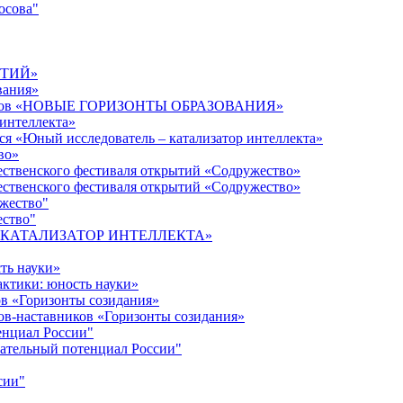
осова"
ЫТИЙ»
вания»
дагогов «НОВЫЕ ГОРИЗОНТЫ ОБРАЗОВАНИЯ»
 интеллекта»
ся «Юный исследователь – катализатор интеллекта»
во»
ественского фестиваля открытий «Содружество»
ественского фестиваля открытий «Содружество»
ужество"
ество"
кта «КАТАЛИЗАТОР ИНТЕЛЛЕКТА»
ть науки»
ктики: юность науки»
ов «Горизонты созидания»
ов-наставников «Горизонты созидания»
енциал России"
ательный потенциал России"
сии"