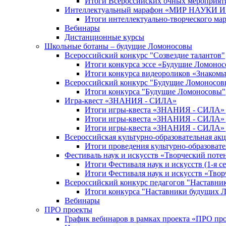
Итоги Всероссийских очных мероприяти
Интеллектуальный марафон «МИР НАУКИ
Итоги интеллектуально-творческого ма
Вебинары
Дистанционные курсы
Школьные ботаны – будущие Ломоносовы
Всероссийский конкурс "Созвездие талантов"
Итоги конкурса эссе «Будущие Ломоно
Итоги конкурса видеороликов «Знакомьт
Всероссийский конкурс "Будущие Ломоносов
Итоги конкурса "Будущие Ломоносовы"
Игра-квест «ЗНАНИЯ - СИЛА»
Итоги игры-квеста «ЗНАНИЯ - СИЛА» д
Итоги игры-квеста «ЗНАНИЯ - СИЛА» д
Итоги игры-квеста «ЗНАНИЯ - СИЛА» д
Всероссийская культурно-образовательная а
Итоги проведения культурно-образоват
Фестиваль наук и искусств «Творческий поте
Итоги Фестиваля наук и искусств (1-я се
Итоги Фестиваля наук и искусств «Твор
Всероссийский конкурс педагогов "Наставн
Итоги конкурса "Наставники будущих 
Вебинары
ПРО проекты
График вебинаров в рамках проекта «ПРО пр