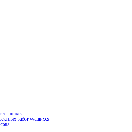
т учащихся
роектных работ учащихся
сова"