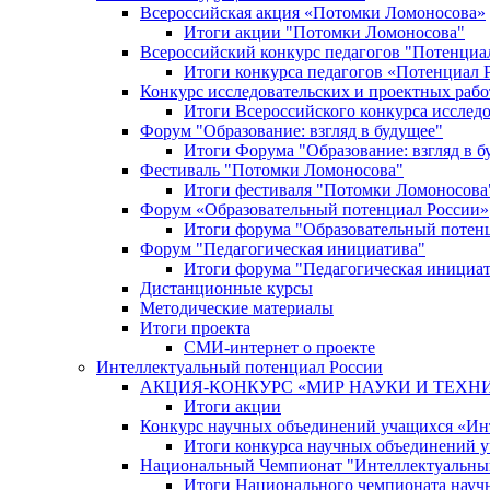
Всероссийская акция «Потомки Ломоносова»
Итоги акции "Потомки Ломоносова"
Всероссийский конкурс педагогов "Потенциа
Итоги конкурса педагогов «Потенциал 
Конкурс исследовательских и проектных рабо
Итоги Всероссийского конкурса исслед
Форум "Образование: взгляд в будущее"
Итоги Форума "Образование: взгляд в б
Фестиваль "Потомки Ломоносова"
Итоги фестиваля "Потомки Ломоносова
Форум «Образовательный потенциал России»
Итоги форума "Образовательный потен
Форум "Педагогическая инициатива"
Итоги форума "Педагогическая инициа
Дистанционные курсы
Методические материалы
Итоги проекта
СМИ-интернет о проекте
Интеллектуальный потенциал России
АКЦИЯ-КОНКУРС «МИР НАУКИ И ТЕХН
Итоги акции
Конкурс научных объединений учащихся «Ин
Итоги конкурса научных объединений 
Национальный Чемпионат "Интеллектуальны
Итоги Национального чемпионата науч