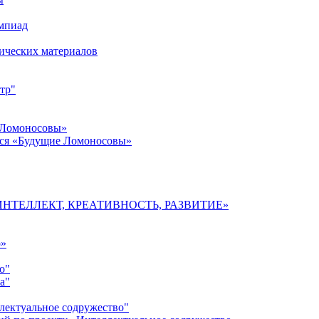
импиад
ических материалов
тр"
 Ломоносовы»
хся «Будущие Ломоносовы»
мы «ИНТЕЛЛЕКТ, КРЕАТИВНОСТЬ, РАЗВИТИЕ»
о»
о"
а"
лектуальное содружество"