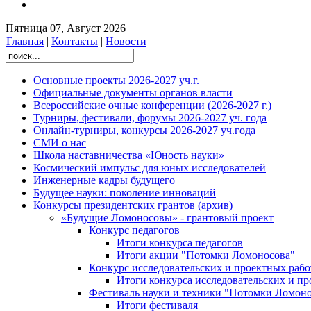
Пятница 07, Август 2026
Главная
|
Контакты
|
Новости
Основные проекты 2026-2027 уч.г.
Официальные документы органов власти
Всероссийские очные конференции (2026-2027 г.)
Турниры, фестивали, форумы 2026-2027 уч. года
Онлайн-турниры, конкурсы 2026-2027 уч.года
СМИ о нас
Школа наставничества «Юность науки»
Космический импульс для юных исследователей
Инженерные кадры будущего
Будущее науки: поколение инноваций
Конкурсы президентских грантов (архив)
«Будущие Ломоносовы» - грантовый проект
Конкурс педагогов
Итоги конкурса педагогов
Итоги акции "Потомки Ломоносова"
Конкурс исследовательских и проектных рабо
Итоги конкурса исследовательских и п
Фестиваль науки и техники "Потомки Ломоно
Итоги фестиваля