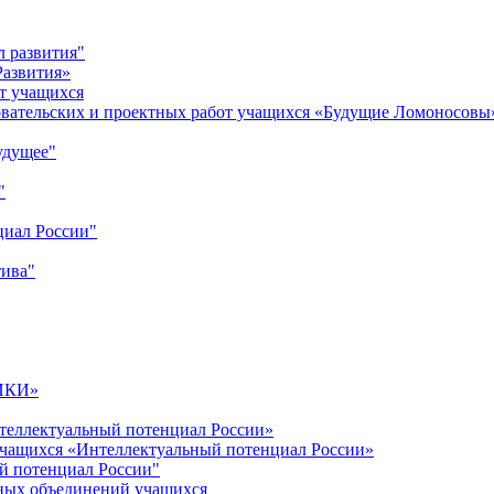
л развития"
Развития»
т учащихся
овательских и проектных работ учащихся «Будущие Ломоносовы
удущее"
"
циал России"
тива"
ИКИ»
теллектуальный потенциал России»
учащихся «Интеллектуальный потенциал России»
й потенциал России"
ных объединений учащихся