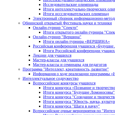
Исследовательские олимпиады
Итоги интеллектуально-творческих ол
Итоги иссследовательских олимпиад
Электронный сборник информационно-метод
Обнинский открытый Фестиваль науки и техники
Онлайн-турнир "Спектр"
Итоги открытого онлайн-турнира "Спек
Онлайн-турнир "Вершина"
Итоги онлайн-турнира «ВЕРШИНА»
Российская конференция учащихся «Будущие
Итоги Российской конференции учащи
Лекции для учащихся
Мастер-классы для учащихся
Мастер-классы и семинары для педагогов
Программа "Интеллект, креативность, развитие"
Информация о ходе реализации програм
Интеллектуальное содружество
Всероссийские конкурсы учащихся
Итоги конкурса «Познание и творчеств
Итоги конкурса "Будущие Ломоносовы"
Итоги конкурса "Созидание и творчеств
Итоги конкурса "Юность, наука, культур
Итоги конкурса "Шаги в науку"
Всероссийские очные мероприятия по "Интел