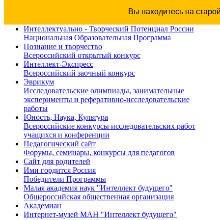
Вы находитесь на старо
Интеллектуально - Творческий Потенциал России
Национальная Образовательная Программа
Познание и творчество
Всероссийский открытый конкурс
Интеллект-Экспресс
Всероссийский заочный конкурс
Эврикум
Исследовательские олимпиады, занимательные
эксперименты и реферативно-исследовательские
работы
Юность, Наука, Культура
Всероссийские конкурсы исследовательских работ
учащихся и конференции
Педагогический сайт
Форумы, семинары, конкурсы для педагогов
Сайт для родителей
Ими гордится Россия
Победители Программы
Малая академия наук "Интеллект будущего"
Общероссийская общественная организация
Академиан
Интернет-музей МАН "Интеллект будущего"