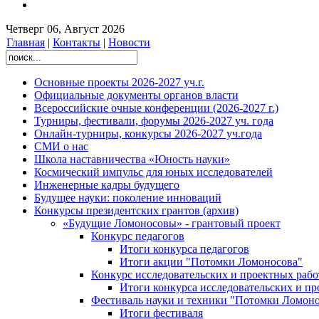
Четверг 06, Август 2026
Главная
|
Контакты
|
Новости
Основные проекты 2026-2027 уч.г.
Официальные документы органов власти
Всероссийские очные конференции (2026-2027 г.)
Турниры, фестивали, форумы 2026-2027 уч. года
Онлайн-турниры, конкурсы 2026-2027 уч.года
СМИ о нас
Школа наставничества «Юность науки»
Космический импульс для юных исследователей
Инженерные кадры будущего
Будущее науки: поколение инноваций
Конкурсы президентских грантов (архив)
«Будущие Ломоносовы» - грантовый проект
Конкурс педагогов
Итоги конкурса педагогов
Итоги акции "Потомки Ломоносова"
Конкурс исследовательских и проектных рабо
Итоги конкурса исследовательских и п
Фестиваль науки и техники "Потомки Ломоно
Итоги фестиваля