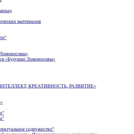
импиад
ических материалов
тр"
 Ломоносовы»
хся «Будущие Ломоносовы»
мы «ИНТЕЛЛЕКТ, КРЕАТИВНОСТЬ, РАЗВИТИЕ»
о»
о"
а"
лектуальное содружество"