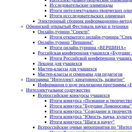
Исследовательские олимпиады
Итоги интеллектуально-творческих ол
Итоги иссследовательских олимпиад
Электронный сборник информационно-метод
Обнинский открытый Фестиваль науки и техники
Онлайн-турнир "Спектр"
Итоги открытого онлайн-турнира "Спек
Онлайн-турнир "Вершина"
Итоги онлайн-турнира «ВЕРШИНА»
Российская конференция учащихся «Будущие
Итоги Российской конференции учащи
Лекции для учащихся
Мастер-классы для учащихся
Мастер-классы и семинары для педагогов
Программа "Интеллект, креативность, развитие"
Информация о ходе реализации програм
Интеллектуальное содружество
Всероссийские конкурсы учащихся
Итоги конкурса «Познание и творчеств
Итоги конкурса "Будущие Ломоносовы"
Итоги конкурса "Созидание и творчеств
Итоги конкурса "Юность, наука, культур
Итоги конкурса "Шаги в науку"
Всероссийские очные мероприятия по "Интел