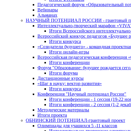
Педагогический форум «Образовательный по
Вебинары
Альманах
НАУЧНЫЙ ПОТЕНЦИАЛ РОССИИ - грантовый п
Интеллектуально-творческий марафон «VIV
Итоги Всероссийского интеллектуальн
Всероссийский конкурс педагогов «Будущее р
Итоги конкурса
«Cозидатели будущего» - командная проектная
Итоги онлайн-игры
Всероссийская педагогическая конференция 
Итоги конференции
Форум "Образование: будущее рождается сего
Итоги форума
Дистанционные курсы
«Шаг в науку: вектор развития»
Итоги конкурса
Конференция "Научный потенциал России"
Итоги конференции - 1 сессия (19-22 но
Итоги конференции - 2 сессия (1-2 декаб
Методические материалы
Итоги проекта
ОБНИНСКИЙ ПОТЕНЦИАЛ-грантовый проект
Олимпиады для учащихся 5 -11 классов
Интеллектуально-творческие олимпиад