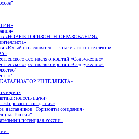
осова"
ЫТИЙ»
вания»
дагогов «НОВЫЕ ГОРИЗОНТЫ ОБРАЗОВАНИЯ»
 интеллекта»
ся «Юный исследователь – катализатор интеллекта»
во»
ественского фестиваля открытий «Содружество»
ественского фестиваля открытий «Содружество»
ужество"
ество"
кта «КАТАЛИЗАТОР ИНТЕЛЛЕКТА»
ть науки»
ктики: юность науки»
ов «Горизонты созидания»
ов-наставников «Горизонты созидания»
енциал России"
ательный потенциал России"
сии"