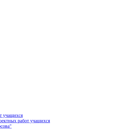
т учащихся
роектных работ учащихся
сова"