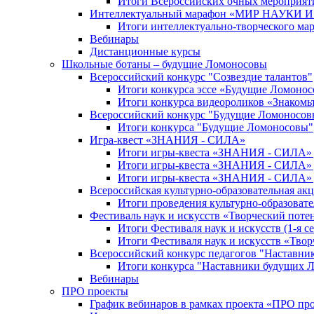
Итоги Всероссийских очных мероприяти
Интеллектуальный марафон «МИР НАУКИ
Итоги интеллектуально-творческого ма
Вебинары
Дистанционные курсы
Школьные ботаны – будущие Ломоносовы
Всероссийский конкурс "Созвездие талантов"
Итоги конкурса эссе «Будущие Ломоно
Итоги конкурса видеороликов «Знакомьт
Всероссийский конкурс "Будущие Ломоносов
Итоги конкурса "Будущие Ломоносовы"
Игра-квест «ЗНАНИЯ - СИЛА»
Итоги игры-квеста «ЗНАНИЯ - СИЛА» д
Итоги игры-квеста «ЗНАНИЯ - СИЛА» д
Итоги игры-квеста «ЗНАНИЯ - СИЛА» д
Всероссийская культурно-образовательная а
Итоги проведения культурно-образоват
Фестиваль наук и искусств «Творческий поте
Итоги Фестиваля наук и искусств (1-я се
Итоги Фестиваля наук и искусств «Твор
Всероссийский конкурс педагогов "Наставн
Итоги конкурса "Наставники будущих 
Вебинары
ПРО проекты
График вебинаров в рамках проекта «ПРО пр