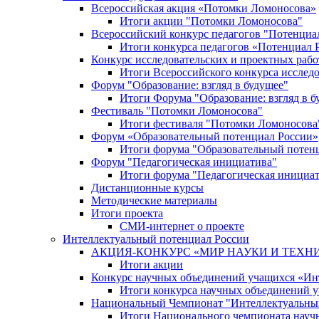
Всероссийская акция «Потомки Ломоносова»
Итоги акции "Потомки Ломоносова"
Всероссийский конкурс педагогов "Потенциа
Итоги конкурса педагогов «Потенциал 
Конкурс исследовательских и проектных рабо
Итоги Всероссийского конкурса исслед
Форум "Образование: взгляд в будущее"
Итоги Форума "Образование: взгляд в б
Фестиваль "Потомки Ломоносова"
Итоги фестиваля "Потомки Ломоносова
Форум «Образовательный потенциал России»
Итоги форума "Образовательный потен
Форум "Педагогическая инициатива"
Итоги форума "Педагогическая инициа
Дистанционные курсы
Методические материалы
Итоги проекта
СМИ-интернет о проекте
Интеллектуальный потенциал России
АКЦИЯ-КОНКУРС «МИР НАУКИ И ТЕХН
Итоги акции
Конкурс научных объединений учащихся «Ин
Итоги конкурса научных объединений 
Национальный Чемпионат "Интеллектуальны
Итоги Национального чемпионата науч