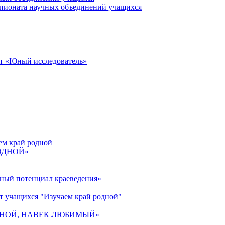
пионата научных объединений учащихся
от «Юный исследователь»
ем край родной
РОДНОЙ»
ьный потенциал краеведения»
т учащихся "Изучаем край родной"
 РОДНОЙ, НАВЕК ЛЮБИМЫЙ»