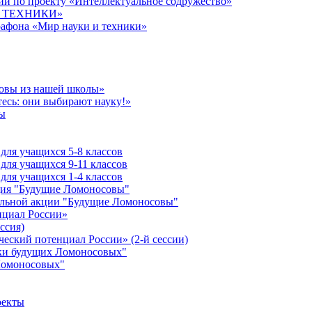
й по проекту «Интеллектуальное содружество»
 И ТЕХНИКИ»
рафона «Мир науки и техники»
совы из нашей школы»
есь: они выбирают науку!»
ы
ля учащихся 5-8 классов
ля учащихся 9-11 классов
ля учащихся 1-4 классов
кция "Будущие Ломоносовы"
ельной акции "Будущие Ломоносовы"
нциал России»
ссия)
ческий потенциал России» (2-й сессии)
ики будущих Ломоносовых"
Ломоносовых"
оекты