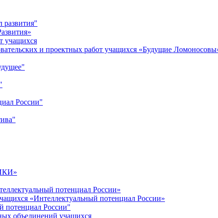
л развития"
Развития»
т учащихся
овательских и проектных работ учащихся «Будущие Ломоносовы
удущее"
"
циал России"
тива"
ИКИ»
теллектуальный потенциал России»
учащихся «Интеллектуальный потенциал России»
й потенциал России"
ных объединений учащихся