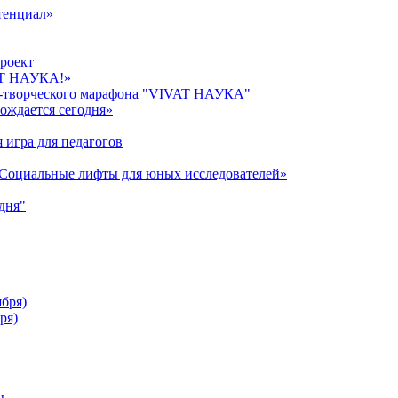
тенциал»
роект
AT НАУКА!»
о-творческого марафона "VIVAT НАУКА"
ождается сегодня»
 игра для педагогов
«Cоциальные лифты для юных исследователей»
дня"
ября)
ря)
ы