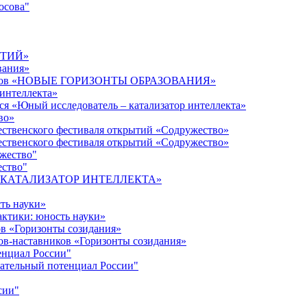
осова"
ЫТИЙ»
вания»
дагогов «НОВЫЕ ГОРИЗОНТЫ ОБРАЗОВАНИЯ»
 интеллекта»
ся «Юный исследователь – катализатор интеллекта»
во»
ественского фестиваля открытий «Содружество»
ественского фестиваля открытий «Содружество»
ужество"
ество"
кта «КАТАЛИЗАТОР ИНТЕЛЛЕКТА»
ть науки»
ктики: юность науки»
ов «Горизонты созидания»
ов-наставников «Горизонты созидания»
енциал России"
ательный потенциал России"
сии"