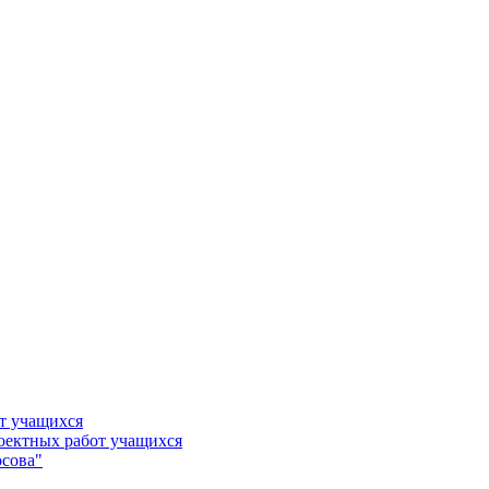
т учащихся
роектных работ учащихся
сова"