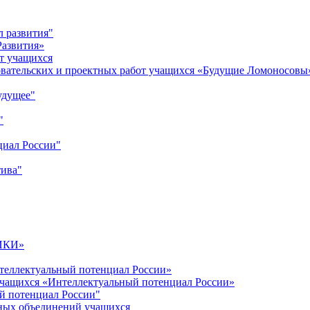
л развития"
Развития»
т учащихся
овательских и проектных работ учащихся «Будущие Ломоносовы
удущее"
"
циал России"
тива"
ИКИ»
теллектуальный потенциал России»
учащихся «Интеллектуальный потенциал России»
й потенциал России"
ных объединений учащихся