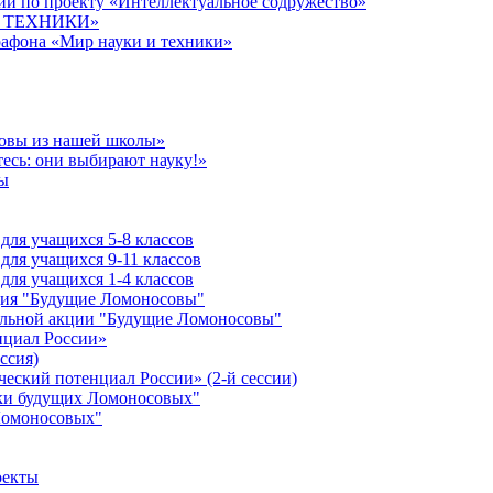
й по проекту «Интеллектуальное содружество»
 И ТЕХНИКИ»
рафона «Мир науки и техники»
совы из нашей школы»
есь: они выбирают науку!»
ы
ля учащихся 5-8 классов
ля учащихся 9-11 классов
ля учащихся 1-4 классов
кция "Будущие Ломоносовы"
ельной акции "Будущие Ломоносовы"
нциал России»
ссия)
ческий потенциал России» (2-й сессии)
ики будущих Ломоносовых"
Ломоносовых"
оекты