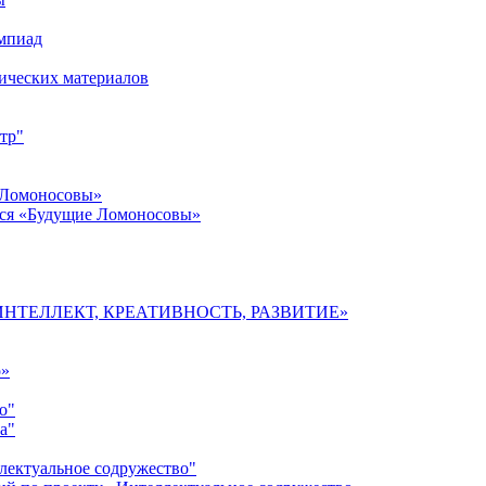
импиад
ических материалов
тр"
 Ломоносовы»
хся «Будущие Ломоносовы»
мы «ИНТЕЛЛЕКТ, КРЕАТИВНОСТЬ, РАЗВИТИЕ»
о»
о"
а"
лектуальное содружество"