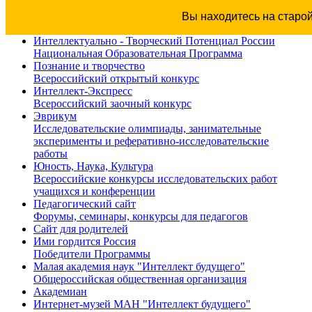
Вы находитесь на старо
Интеллектуально - Творческий Потенциал России
Национальная Образовательная Программа
Познание и творчество
Всероссийский открытый конкурс
Интеллект-Экспресс
Всероссийский заочный конкурс
Эврикум
Исследовательские олимпиады, занимательные
эксперименты и реферативно-исследовательские
работы
Юность, Наука, Культура
Всероссийские конкурсы исследовательских работ
учащихся и конференции
Педагогический сайт
Форумы, семинары, конкурсы для педагогов
Сайт для родителей
Ими гордится Россия
Победители Программы
Малая академия наук "Интеллект будущего"
Общероссийская общественная организация
Академиан
Интернет-музей МАН "Интеллект будущего"