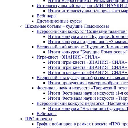
Итоги Всероссийских очных мероприяти
Интеллектуальный марафон «МИР НАУКИ
Итоги интеллектуально-творческого ма
Вебинары
Дистанционные курсы
Школьные ботаны – будущие Ломоносовы
Всероссийский конкурс "Созвездие талантов"
Итоги конкурса эссе «Будущие Ломоно
Итоги конкурса видеороликов «Знакомьт
Всероссийский конкурс "Будущие Ломоносов
Итоги конкурса "Будущие Ломоносовы"
Игра-квест «ЗНАНИЯ - СИЛА»
Итоги игры-квеста «ЗНАНИЯ - СИЛА» д
Итоги игры-квеста «ЗНАНИЯ - СИЛА» д
Итоги игры-квеста «ЗНАНИЯ - СИЛА» д
Всероссийская культурно-образовательная а
Итоги проведения культурно-образоват
Фестиваль наук и искусств «Творческий поте
Итоги Фестиваля наук и искусств (1-я се
Итоги Фестиваля наук и искусств «Твор
Всероссийский конкурс педагогов "Наставн
Итоги конкурса "Наставники будущих 
Вебинары
ПРО проекты
График вебинаров в рамках проекта «ПРО пр