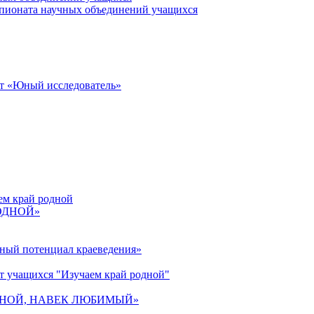
пионата научных объединений учащихся
от «Юный исследователь»
ем край родной
РОДНОЙ»
ьный потенциал краеведения»
т учащихся "Изучаем край родной"
 РОДНОЙ, НАВЕК ЛЮБИМЫЙ»