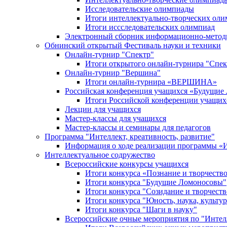
Исследовательские олимпиады
Итоги интеллектуально-творческих ол
Итоги иссследовательских олимпиад
Электронный сборник информационно-метод
Обнинский открытый Фестиваль науки и техники
Онлайн-турнир "Спектр"
Итоги открытого онлайн-турнира "Спек
Онлайн-турнир "Вершина"
Итоги онлайн-турнира «ВЕРШИНА»
Российская конференция учащихся «Будущие
Итоги Российской конференции учащи
Лекции для учащихся
Мастер-классы для учащихся
Мастер-классы и семинары для педагогов
Программа "Интеллект, креативность, развитие"
Информация о ходе реализации програм
Интеллектуальное содружество
Всероссийские конкурсы учащихся
Итоги конкурса «Познание и творчеств
Итоги конкурса "Будущие Ломоносовы"
Итоги конкурса "Созидание и творчеств
Итоги конкурса "Юность, наука, культур
Итоги конкурса "Шаги в науку"
Всероссийские очные мероприятия по "Интел