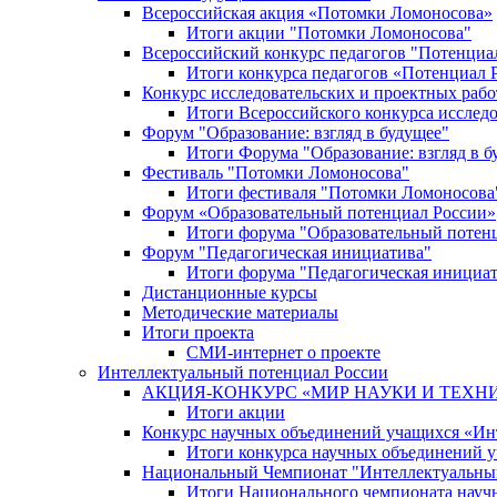
Всероссийская акция «Потомки Ломоносова»
Итоги акции "Потомки Ломоносова"
Всероссийский конкурс педагогов "Потенциа
Итоги конкурса педагогов «Потенциал 
Конкурс исследовательских и проектных рабо
Итоги Всероссийского конкурса исслед
Форум "Образование: взгляд в будущее"
Итоги Форума "Образование: взгляд в б
Фестиваль "Потомки Ломоносова"
Итоги фестиваля "Потомки Ломоносова
Форум «Образовательный потенциал России»
Итоги форума "Образовательный потен
Форум "Педагогическая инициатива"
Итоги форума "Педагогическая инициа
Дистанционные курсы
Методические материалы
Итоги проекта
СМИ-интернет о проекте
Интеллектуальный потенциал России
АКЦИЯ-КОНКУРС «МИР НАУКИ И ТЕХН
Итоги акции
Конкурс научных объединений учащихся «Ин
Итоги конкурса научных объединений 
Национальный Чемпионат "Интеллектуальны
Итоги Национального чемпионата науч