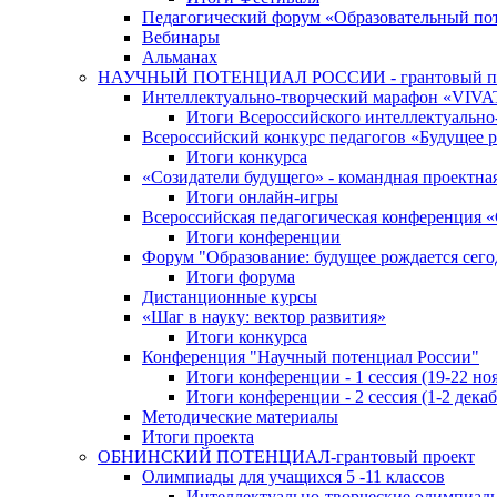
Педагогический форум «Образовательный по
Вебинары
Альманах
НАУЧНЫЙ ПОТЕНЦИАЛ РОССИИ - грантовый п
Интеллектуально-творческий марафон «VIV
Итоги Всероссийского интеллектуальн
Всероссийский конкурс педагогов «Будущее р
Итоги конкурса
«Cозидатели будущего» - командная проектная
Итоги онлайн-игры
Всероссийская педагогическая конференция 
Итоги конференции
Форум "Образование: будущее рождается сего
Итоги форума
Дистанционные курсы
«Шаг в науку: вектор развития»
Итоги конкурса
Конференция "Научный потенциал России"
Итоги конференции - 1 сессия (19-22 но
Итоги конференции - 2 сессия (1-2 декаб
Методические материалы
Итоги проекта
ОБНИНСКИЙ ПОТЕНЦИАЛ-грантовый проект
Олимпиады для учащихся 5 -11 классов
Интеллектуально-творческие олимпиад