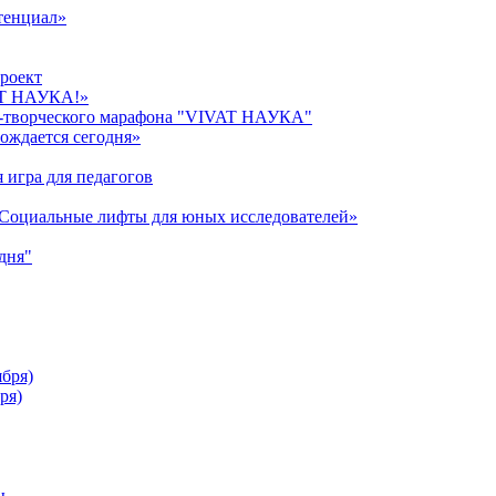
тенциал»
роект
AT НАУКА!»
о-творческого марафона "VIVAT НАУКА"
ождается сегодня»
 игра для педагогов
«Cоциальные лифты для юных исследователей»
дня"
ября)
ря)
ы