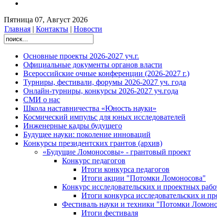
Пятница 07, Август 2026
Главная
|
Контакты
|
Новости
Основные проекты 2026-2027 уч.г.
Официальные документы органов власти
Всероссийские очные конференции (2026-2027 г.)
Турниры, фестивали, форумы 2026-2027 уч. года
Онлайн-турниры, конкурсы 2026-2027 уч.года
СМИ о нас
Школа наставничества «Юность науки»
Космический импульс для юных исследователей
Инженерные кадры будущего
Будущее науки: поколение инноваций
Конкурсы президентских грантов (архив)
«Будущие Ломоносовы» - грантовый проект
Конкурс педагогов
Итоги конкурса педагогов
Итоги акции "Потомки Ломоносова"
Конкурс исследовательских и проектных рабо
Итоги конкурса исследовательских и п
Фестиваль науки и техники "Потомки Ломоно
Итоги фестиваля