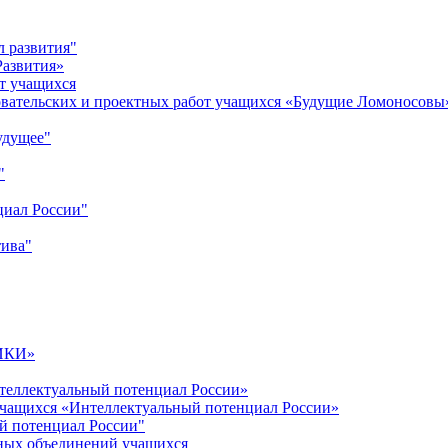
л развития"
Развития»
т учащихся
овательских и проектных работ учащихся «Будущие Ломоносовы
удущее"
"
циал России"
тива"
ИКИ»
теллектуальный потенциал России»
учащихся «Интеллектуальный потенциал России»
й потенциал России"
ных объединений учащихся