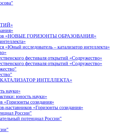
осова"
ЫТИЙ»
вания»
дагогов «НОВЫЕ ГОРИЗОНТЫ ОБРАЗОВАНИЯ»
 интеллекта»
ся «Юный исследователь – катализатор интеллекта»
во»
ественского фестиваля открытий «Содружество»
ественского фестиваля открытий «Содружество»
ужество"
ество"
кта «КАТАЛИЗАТОР ИНТЕЛЛЕКТА»
ть науки»
ктики: юность науки»
ов «Горизонты созидания»
ов-наставников «Горизонты созидания»
енциал России"
ательный потенциал России"
сии"