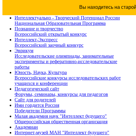
Вы находитесь на старо
Интеллектуально - Творческий Потенциал России
Национальная Образовательная Программа
Познание и творчество
Всероссийский открытый конкурс
Интеллект-Экспресс
Всероссийский заочный конкурс
Эврикум
Исследовательские олимпиады, занимательные
эксперименты и реферативно-исследовательские
работы
Юность, Наука, Культура
Всероссийские конкурсы исследовательских работ
учащихся и конференции
Педагогический сайт
Форумы, семинары, конкурсы для педагогов
Сайт для родителей
Ими гордится Россия
Победители Программы
Малая академия наук "Интеллект будущего"
Общероссийская общественная организация
Академиан
Интернет-музей МАН "Интеллект будущего"