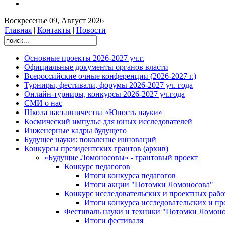
Воскресенье 09, Август 2026
Главная
|
Контакты
|
Новости
Основные проекты 2026-2027 уч.г.
Официальные документы органов власти
Всероссийские очные конференции (2026-2027 г.)
Турниры, фестивали, форумы 2026-2027 уч. года
Онлайн-турниры, конкурсы 2026-2027 уч.года
СМИ о нас
Школа наставничества «Юность науки»
Космический импульс для юных исследователей
Инженерные кадры будущего
Будущее науки: поколение инноваций
Конкурсы президентских грантов (архив)
«Будущие Ломоносовы» - грантовый проект
Конкурс педагогов
Итоги конкурса педагогов
Итоги акции "Потомки Ломоносова"
Конкурс исследовательских и проектных рабо
Итоги конкурса исследовательских и п
Фестиваль науки и техники "Потомки Ломоно
Итоги фестиваля