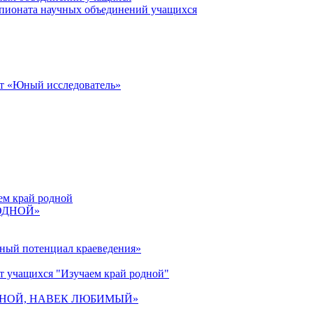
пионата научных объединений учащихся
от «Юный исследователь»
ем край родной
РОДНОЙ»
ьный потенциал краеведения»
т учащихся "Изучаем край родной"
 РОДНОЙ, НАВЕК ЛЮБИМЫЙ»