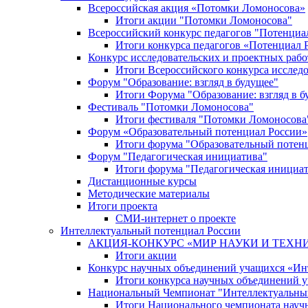
Всероссийская акция «Потомки Ломоносова»
Итоги акции "Потомки Ломоносова"
Всероссийский конкурс педагогов "Потенциа
Итоги конкурса педагогов «Потенциал 
Конкурс исследовательских и проектных рабо
Итоги Всероссийского конкурса исслед
Форум "Образование: взгляд в будущее"
Итоги Форума "Образование: взгляд в б
Фестиваль "Потомки Ломоносова"
Итоги фестиваля "Потомки Ломоносова
Форум «Образовательный потенциал России»
Итоги форума "Образовательный потен
Форум "Педагогическая инициатива"
Итоги форума "Педагогическая инициа
Дистанционные курсы
Методические материалы
Итоги проекта
СМИ-интернет о проекте
Интеллектуальный потенциал России
АКЦИЯ-КОНКУРС «МИР НАУКИ И ТЕХН
Итоги акции
Конкурс научных объединений учащихся «Ин
Итоги конкурса научных объединений 
Национальный Чемпионат "Интеллектуальны
Итоги Национального чемпионата науч