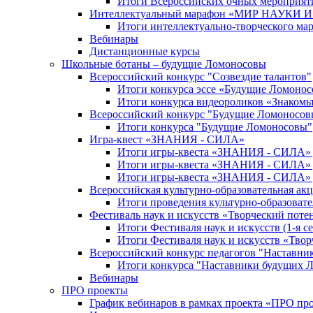
Итоги Всероссийских очных мероприяти
Интеллектуальный марафон «МИР НАУКИ
Итоги интеллектуально-творческого ма
Вебинары
Дистанционные курсы
Школьные ботаны – будущие Ломоносовы
Всероссийский конкурс "Созвездие талантов"
Итоги конкурса эссе «Будущие Ломоно
Итоги конкурса видеороликов «Знакомьт
Всероссийский конкурс "Будущие Ломоносов
Итоги конкурса "Будущие Ломоносовы"
Игра-квест «ЗНАНИЯ - СИЛА»
Итоги игры-квеста «ЗНАНИЯ - СИЛА» д
Итоги игры-квеста «ЗНАНИЯ - СИЛА» д
Итоги игры-квеста «ЗНАНИЯ - СИЛА» д
Всероссийская культурно-образовательная а
Итоги проведения культурно-образоват
Фестиваль наук и искусств «Творческий поте
Итоги Фестиваля наук и искусств (1-я се
Итоги Фестиваля наук и искусств «Твор
Всероссийский конкурс педагогов "Наставн
Итоги конкурса "Наставники будущих 
Вебинары
ПРО проекты
График вебинаров в рамках проекта «ПРО пр