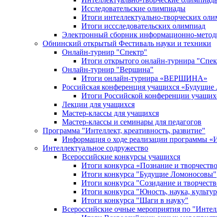
Исследовательские олимпиады
Итоги интеллектуально-творческих ол
Итоги иссследовательских олимпиад
Электронный сборник информационно-метод
Обнинский открытый Фестиваль науки и техники
Онлайн-турнир "Спектр"
Итоги открытого онлайн-турнира "Спек
Онлайн-турнир "Вершина"
Итоги онлайн-турнира «ВЕРШИНА»
Российская конференция учащихся «Будущие
Итоги Российской конференции учащи
Лекции для учащихся
Мастер-классы для учащихся
Мастер-классы и семинары для педагогов
Программа "Интеллект, креативность, развитие"
Информация о ходе реализации програм
Интеллектуальное содружество
Всероссийские конкурсы учащихся
Итоги конкурса «Познание и творчеств
Итоги конкурса "Будущие Ломоносовы"
Итоги конкурса "Созидание и творчеств
Итоги конкурса "Юность, наука, культур
Итоги конкурса "Шаги в науку"
Всероссийские очные мероприятия по "Интел