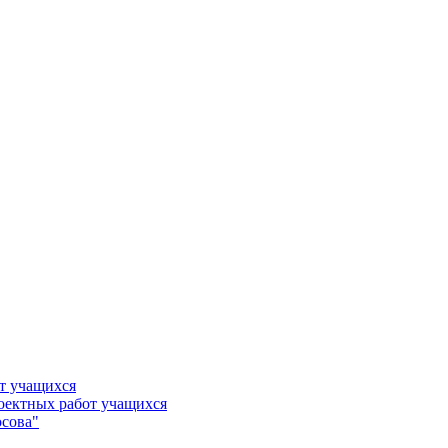
т учащихся
роектных работ учащихся
сова"