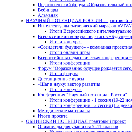
Педагогический форум «Образовательный по
Вебинары
Альманах
НАУЧНЫЙ ПОТЕНЦИАЛ РОССИИ - грантовый п
Интеллектуально-творческий марафон «VIV
Итоги Всероссийского интеллектуальн
Всероссийский конкурс педагогов «Будущее р
Итоги конкурса
«Cозидатели будущего» - командная проектная
Итоги онлайн-игры
Всероссийская педагогическая конференция 
Итоги конференции
Форум "Образование: будущее рождается сего
Итоги форума
Дистанционные курсы
«Шаг в науку: вектор развития»
Итоги конкурса
Конференция "Научный потенциал России"
Итоги конференции - 1 сессия (19-22 но
Итоги конференции - 2 сессия (1-2 декаб
Методические материалы
Итоги проекта
ОБНИНСКИЙ ПОТЕНЦИАЛ-грантовый проект
Олимпиады для учащихся 5 -11 классов
Интеллектуально-творческие олимпиад