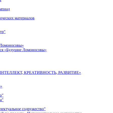
импиад
ических материалов
тр"
 Ломоносовы»
хся «Будущие Ломоносовы»
мы «ИНТЕЛЛЕКТ, КРЕАТИВНОСТЬ, РАЗВИТИЕ»
о»
о"
а"
лектуальное содружество"