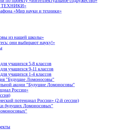
й по проекту «Интеллектуальное содружество»
 И ТЕХНИКИ»
рафона «Мир науки и техники»
совы из нашей школы»
есь: они выбирают науку!»
ы
ля учащихся 5-8 классов
ля учащихся 9-11 классов
ля учащихся 1-4 классов
кция "Будущие Ломоносовы"
ельной акции "Будущие Ломоносовы"
нциал России»
ссия)
ческий потенциал России» (2-й сессии)
ики будущих Ломоносовых"
Ломоносовых"
оекты