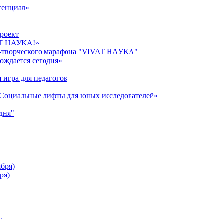
тенциал»
роект
AT НАУКА!»
о-творческого марафона "VIVAT НАУКА"
ождается сегодня»
 игра для педагогов
«Cоциальные лифты для юных исследователей»
дня"
ября)
ря)
ы