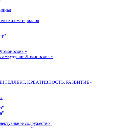
импиад
ических материалов
тр"
 Ломоносовы»
хся «Будущие Ломоносовы»
мы «ИНТЕЛЛЕКТ, КРЕАТИВНОСТЬ, РАЗВИТИЕ»
о»
о"
а"
лектуальное содружество"