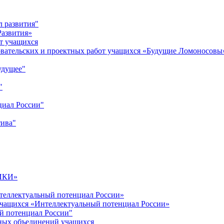
л развития"
Развития»
т учащихся
овательских и проектных работ учащихся «Будущие Ломоносовы
удущее"
"
циал России"
тива"
ИКИ»
теллектуальный потенциал России»
учащихся «Интеллектуальный потенциал России»
й потенциал России"
ных объединений учащихся