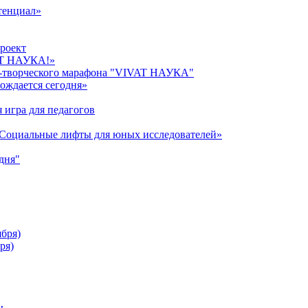
тенциал»
роект
AT НАУКА!»
о-творческого марафона "VIVAT НАУКА"
ождается сегодня»
 игра для педагогов
«Cоциальные лифты для юных исследователей»
дня"
ября)
ря)
ы