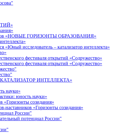
осова"
ЫТИЙ»
вания»
дагогов «НОВЫЕ ГОРИЗОНТЫ ОБРАЗОВАНИЯ»
 интеллекта»
ся «Юный исследователь – катализатор интеллекта»
во»
ественского фестиваля открытий «Содружество»
ественского фестиваля открытий «Содружество»
ужество"
ество"
кта «КАТАЛИЗАТОР ИНТЕЛЛЕКТА»
ть науки»
ктики: юность науки»
ов «Горизонты созидания»
ов-наставников «Горизонты созидания»
енциал России"
ательный потенциал России"
сии"