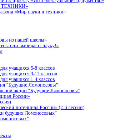
й по проекту «Интеллектуальное содружество»
 И ТЕХНИКИ»
рафона «Мир науки и техники»
совы из нашей школы»
есь: они выбирают науку!»
ы
ля учащихся 5-8 классов
ля учащихся 9-11 классов
ля учащихся 1-4 классов
кция "Будущие Ломоносовы"
ельной акции "Будущие Ломоносовы"
нциал России»
ссия)
ческий потенциал России» (2-й сессии)
ики будущих Ломоносовых"
Ломоносовых"
оекты