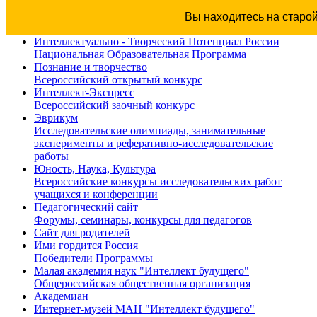
Вы находитесь на старо
Интеллектуально - Творческий Потенциал России
Национальная Образовательная Программа
Познание и творчество
Всероссийский открытый конкурс
Интеллект-Экспресс
Всероссийский заочный конкурс
Эврикум
Исследовательские олимпиады, занимательные
эксперименты и реферативно-исследовательские
работы
Юность, Наука, Культура
Всероссийские конкурсы исследовательских работ
учащихся и конференции
Педагогический сайт
Форумы, семинары, конкурсы для педагогов
Сайт для родителей
Ими гордится Россия
Победители Программы
Малая академия наук "Интеллект будущего"
Общероссийская общественная организация
Академиан
Интернет-музей МАН "Интеллект будущего"