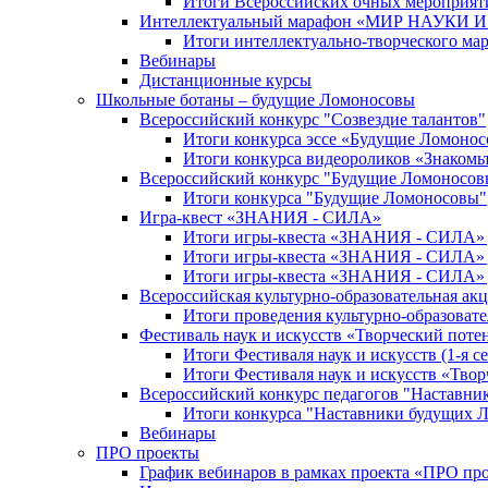
Итоги Всероссийских очных мероприяти
Интеллектуальный марафон «МИР НАУКИ
Итоги интеллектуально-творческого ма
Вебинары
Дистанционные курсы
Школьные ботаны – будущие Ломоносовы
Всероссийский конкурс "Созвездие талантов"
Итоги конкурса эссе «Будущие Ломоно
Итоги конкурса видеороликов «Знакомьт
Всероссийский конкурс "Будущие Ломоносов
Итоги конкурса "Будущие Ломоносовы"
Игра-квест «ЗНАНИЯ - СИЛА»
Итоги игры-квеста «ЗНАНИЯ - СИЛА» д
Итоги игры-квеста «ЗНАНИЯ - СИЛА» д
Итоги игры-квеста «ЗНАНИЯ - СИЛА» д
Всероссийская культурно-образовательная а
Итоги проведения культурно-образоват
Фестиваль наук и искусств «Творческий поте
Итоги Фестиваля наук и искусств (1-я се
Итоги Фестиваля наук и искусств «Твор
Всероссийский конкурс педагогов "Наставн
Итоги конкурса "Наставники будущих 
Вебинары
ПРО проекты
График вебинаров в рамках проекта «ПРО пр