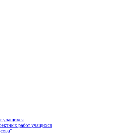
т учащихся
роектных работ учащихся
сова"