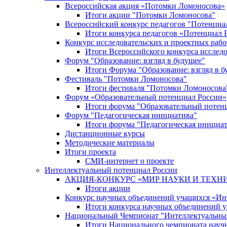
Всероссийская акция «Потомки Ломоносова»
Итоги акции "Потомки Ломоносова"
Всероссийский конкурс педагогов "Потенциа
Итоги конкурса педагогов «Потенциал 
Конкурс исследовательских и проектных рабо
Итоги Всероссийского конкурса исслед
Форум "Образование: взгляд в будущее"
Итоги Форума "Образование: взгляд в б
Фестиваль "Потомки Ломоносова"
Итоги фестиваля "Потомки Ломоносова
Форум «Образовательный потенциал России»
Итоги форума "Образовательный потен
Форум "Педагогическая инициатива"
Итоги форума "Педагогическая инициа
Дистанционные курсы
Методические материалы
Итоги проекта
СМИ-интернет о проекте
Интеллектуальный потенциал России
АКЦИЯ-КОНКУРС «МИР НАУКИ И ТЕХН
Итоги акции
Конкурс научных объединений учащихся «Ин
Итоги конкурса научных объединений 
Национальный Чемпионат "Интеллектуальны
Итоги Национального чемпионата науч