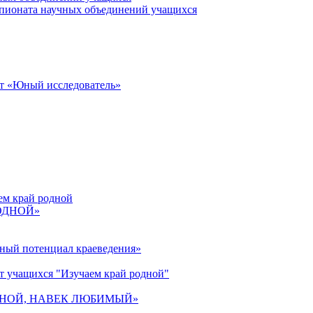
пионата научных объединений учащихся
от «Юный исследователь»
ем край родной
РОДНОЙ»
ьный потенциал краеведения»
т учащихся "Изучаем край родной"
 РОДНОЙ, НАВЕК ЛЮБИМЫЙ»