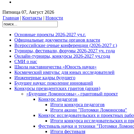
Пятница 07, Август 2026
Главная
|
Контакты
|
Новости
Основные проекты 2026-2027 уч.г.
Официальные документы органов власти
Всероссийские очные конференции (2026-2027 г.)
Турниры, фестивали, форумы 2026-2027 уч. года
Онлайн-турниры, конкурсы 2026-2027 уч.года
СМИ о нас
Школа наставничества «Юность науки»
Космический импульс для юных исследователей
Инженерные кадры будущего
Будущее науки: поколение инноваций
Конкурсы президентских грантов (архив)
«Будущие Ломоносовы» - грантовый проект
Конкурс педагогов
Итоги конкурса педагогов
Итоги акции "Потомки Ломоносова"
Конкурс исследовательских и проектных рабо
Итоги конкурса исследовательских и п
Фестиваль науки и техники "Потомки Ломоно
Итоги фестиваля