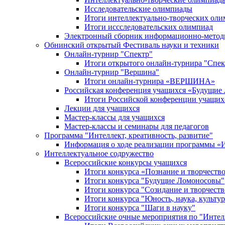
Исследовательские олимпиады
Итоги интеллектуально-творческих ол
Итоги иссследовательских олимпиад
Электронный сборник информационно-метод
Обнинский открытый Фестиваль науки и техники
Онлайн-турнир "Спектр"
Итоги открытого онлайн-турнира "Спек
Онлайн-турнир "Вершина"
Итоги онлайн-турнира «ВЕРШИНА»
Российская конференция учащихся «Будущие
Итоги Российской конференции учащи
Лекции для учащихся
Мастер-классы для учащихся
Мастер-классы и семинары для педагогов
Программа "Интеллект, креативность, развитие"
Информация о ходе реализации програм
Интеллектуальное содружество
Всероссийские конкурсы учащихся
Итоги конкурса «Познание и творчеств
Итоги конкурса "Будущие Ломоносовы"
Итоги конкурса "Созидание и творчеств
Итоги конкурса "Юность, наука, культур
Итоги конкурса "Шаги в науку"
Всероссийские очные мероприятия по "Интел