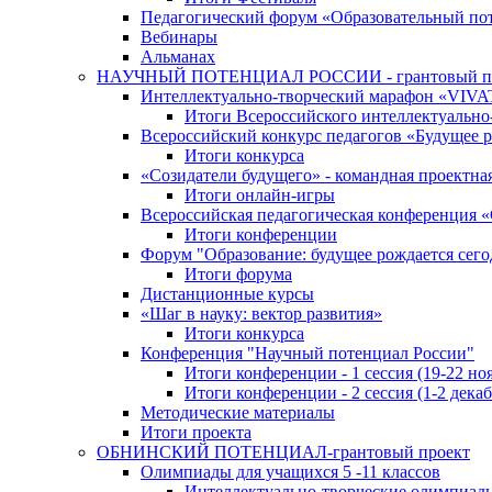
Педагогический форум «Образовательный по
Вебинары
Альманах
НАУЧНЫЙ ПОТЕНЦИАЛ РОССИИ - грантовый п
Интеллектуально-творческий марафон «VIV
Итоги Всероссийского интеллектуальн
Всероссийский конкурс педагогов «Будущее р
Итоги конкурса
«Cозидатели будущего» - командная проектная
Итоги онлайн-игры
Всероссийская педагогическая конференция 
Итоги конференции
Форум "Образование: будущее рождается сего
Итоги форума
Дистанционные курсы
«Шаг в науку: вектор развития»
Итоги конкурса
Конференция "Научный потенциал России"
Итоги конференции - 1 сессия (19-22 но
Итоги конференции - 2 сессия (1-2 декаб
Методические материалы
Итоги проекта
ОБНИНСКИЙ ПОТЕНЦИАЛ-грантовый проект
Олимпиады для учащихся 5 -11 классов
Интеллектуально-творческие олимпиад