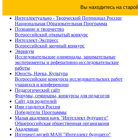
Вы находитесь на старо
Интеллектуально - Творческий Потенциал России
Национальная Образовательная Программа
Познание и творчество
Всероссийский открытый конкурс
Интеллект-Экспресс
Всероссийский заочный конкурс
Эврикум
Исследовательские олимпиады, занимательные
эксперименты и реферативно-исследовательские
работы
Юность, Наука, Культура
Всероссийские конкурсы исследовательских работ
учащихся и конференции
Педагогический сайт
Форумы, семинары, конкурсы для педагогов
Сайт для родителей
Ими гордится Россия
Победители Программы
Малая академия наук "Интеллект будущего"
Общероссийская общественная организация
Академиан
Интернет-музей МАН "Интеллект будущего"