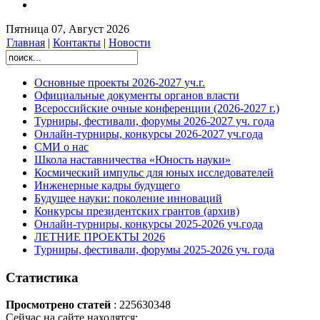
Пятница 07, Август 2026
Главная
|
Контакты
|
Новости
Основные проекты 2026-2027 уч.г.
Официальные документы органов власти
Всероссийские очные конференции (2026-2027 г.)
Турниры, фестивали, форумы 2026-2027 уч. года
Онлайн-турниры, конкурсы 2026-2027 уч.года
СМИ о нас
Школа наставничества «Юность науки»
Космический импульс для юных исследователей
Инженерные кадры будущего
Будущее науки: поколение инноваций
Конкурсы президентских грантов (архив)
Онлайн-турниры, конкурсы 2025-2026 уч.года
ЛЕТНИЕ ПРОЕКТЫ 2026
Турниры, фестивали, форумы 2025-2026 уч. года
Статистика
Просмотрено статей
: 225630348
Сейчас на сайте находятся: