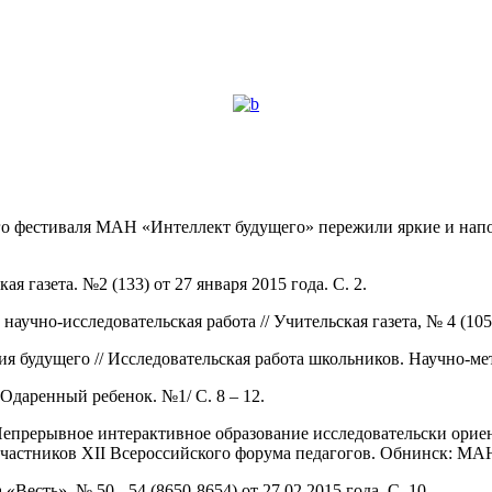
 фестиваля МАН «Интеллект будущего» пережили яркие и напол
 газета. №2 (133) от 27 января 2015 года. С. 2.
научно-исследовательская работа // Учительская газета, № 4 (1055
ия будущего // Исследовательская работа школьников. Научно-ме
Одаренный ребенок. №1/ С. 8 – 12.
епрерывное интерактивное образование исследовательски орие
 участников XII Всероссийского форума педагогов. Обнинск: МАН
«Весть». № 50 - 54 (8650-8654) от 27.02.2015 года. С. 10.