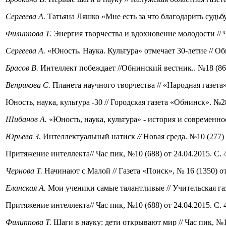
Сергеева А.
Татьяна Ляшко «Мне есть за что благодарить судьбу…
Филиппова Т.
Энергия творчества и вдохновение молодости // Ча
Сергеева А.
«Юность. Наука. Культура» отмечает 30-летие // Обн
Брасов В.
Интеллект побеждает //Обнинский вестник.. №18 (868)
Веприкова С.
Планета научного творчества // «Народная газета»
Юность, наука, культура -30 // Городская газета «Обнинск». №28 
Шибанов А.
«Юность, наука, культура» - история и современност
Юрьева З
. Интеллектуальный натиск
//
Новая среда. №10 (277) о
Притяжение интеллекта// Час пик, №10 (688) от 24.04.2015. С. 4
Чернова Т.
Начинают с Малой // Газета «Поиск», № 16 (1350) от 
Еланская А.
Мои ученики самые талантливые // Учительская газе
Притяжение интеллекта// Час пик, №10 (688) от 24.04.2015. С. 4
Филиппова Т.
Шаги в науку: дети открывают мир // Час пик, №12 