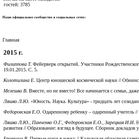
гостей: 3785
Наше официальное сообщество в социальных сетях:
Главная
2015 г.
Филиппова Т.
Фейерверк открытий. Участники Рождественского
19.01.2015. С. 5.
Колотилина Е.
Центр юношеской космической науки // Обнинская
Мелешко В.
Вместе, но не вместо! Все начинается с семьи, даже 
Ляшко Л.Ю.
«Юность. Наука. Культура» - тридцать лет созидан
Федоровская Е.О.
Одаренному ребенку – одаренный учитель // 
Ляшко Л.Ю., Панченко О.Г., Федоровская Е.О., Зарецкая И.И.
Н
развития // Образование: взгляд в будущее. Сборник докладов
Бровкина В.
Первые шаги в науку // Калужская областная газета 