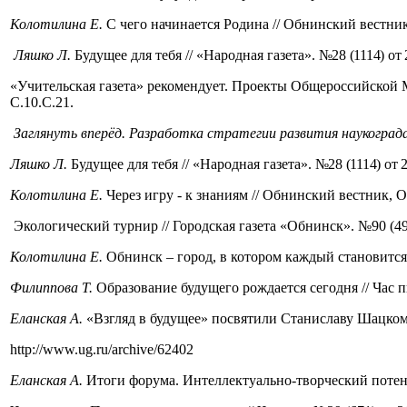
Колотилина Е.
С чего начинается Родина // Обнинский вестник,
Ляшко Л.
Будущее для тебя // «Народная газета».
№28 (1114) от 2
«Учительская газета» рекомендует. Проекты Общероссийской Ма
С.10.С.21.
Заглянуть вперёд. Разработка стратегии развития наукоград
Ляшко Л.
Будущее для тебя // «Народная газета».
№28 (1114) от 24
Колотилина Е.
Через игру - к знаниям // Обнинский вестник, Об
Экологический турнир // Городская газета «Обнинск». №90 (4925
Колотилина Е.
Обнинск – город, в котором каждый становится у
Филиппова Т.
Образование будущего рождается сегодня // Час пи
Еланская А.
«Взгляд в будущее» посвятили Станиславу Шацкому /
http://www.ug.ru/archive/62402
Еланская А.
Итоги форума. Интеллектуально-творческий потенциа