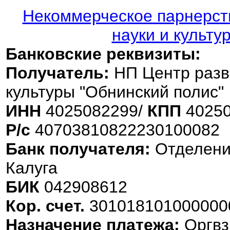
Некоммерческое парнерств
науки и культу
Банковские реквизиты:
Получатель:
НП Центр разви
культуры "Обнинский полис"
ИНН
4025082299/
КПП
40250
Р/с
40703810822230100082
Банк получателя:
Отделени
Калуга
БИК
042908612
Кор. счет.
301018101000000
Назначение платежа:
Оргвз