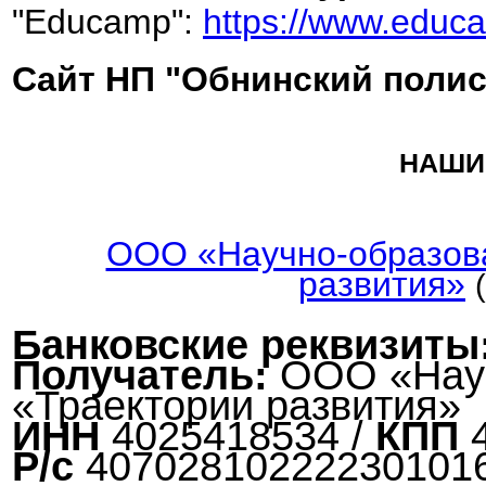
"Educamp":
https://www.educ
Сайт НП "Обнинский полис
НАШИ
ООО «Научно-образова
развития»
Банковские реквизиты
Получатель
:
ООО «Науч
«Траектории развития»
ИНН
4025418534 /
КПП
4
Р/с
40702810222230101