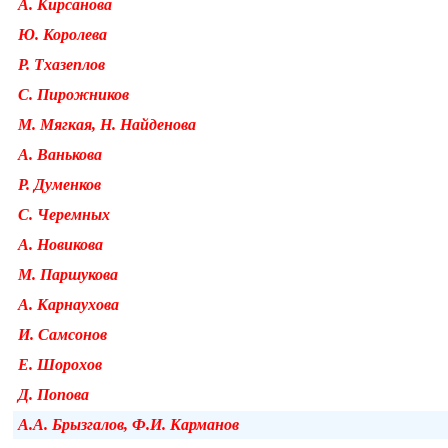
А. Кирсанова
Ю. Королева
Р. Тхазеплов
С. Пирожников
М. Мягкая, Н. Найденова
А. Ванькова
Р. Думенков
С. Черемных
А. Новикова
М. Паршукова
А. Карнаухова
И. Самсонов
Е. Шорохов
Д. Попова
А.А. Брызгалов, Ф.И. Карманов