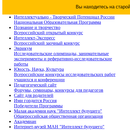
Вы находитесь на старо
Интеллектуально - Творческий Потенциал России
Национальная Образовательная Программа
Познание и творчество
Всероссийский открытый конкурс
Интеллект-Экспресс
Всероссийский заочный конкурс
Эврикум
Исследовательские олимпиады, занимательные
эксперименты и реферативно-исследовательские
работы
Юность, Наука, Культура
Всероссийские конкурсы исследовательских работ
учащихся и конференции
Педагогический сайт
Форумы, семинары, конкурсы для педагогов
Сайт для родителей
Ими гордится Россия
Победители Программы
Малая академия наук "Интеллект будущего"
Общероссийская общественная организация
Академиан
Интернет-музей МАН "Интеллект будущего"