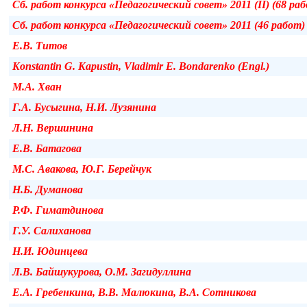
Сб. работ конкурса «Педагогический совет» 2011 (II) (68 ра
Сб. работ конкурса «Педагогический совет» 2011 (46 работ)
Е.В. Титов
Konstantin G. Kapustin, Vladimir E. Bondarenko (Engl.)
М.А. Хван
Г.А. Бусыгина, Н.И. Лузянина
Л.Н. Вершинина
Е.В. Батагова
М.С. Авакова, Ю.Г. Берейчук
Н.Б. Думанова
Р.Ф. Гиматдинова
Г.У. Салиханова
Н.И. Юдинцева
Л.В. Байшукурова, О.М. Загидуллина
Е.А. Гребенкина, В.В. Малюкина, В.А. Сотникова