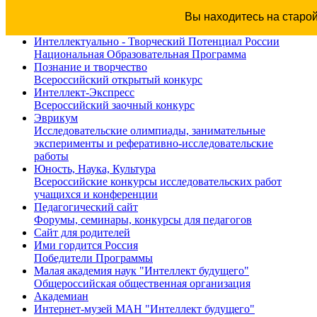
Вы находитесь на старо
Интеллектуально - Творческий Потенциал России
Национальная Образовательная Программа
Познание и творчество
Всероссийский открытый конкурс
Интеллект-Экспресс
Всероссийский заочный конкурс
Эврикум
Исследовательские олимпиады, занимательные
эксперименты и реферативно-исследовательские
работы
Юность, Наука, Культура
Всероссийские конкурсы исследовательских работ
учащихся и конференции
Педагогический сайт
Форумы, семинары, конкурсы для педагогов
Сайт для родителей
Ими гордится Россия
Победители Программы
Малая академия наук "Интеллект будущего"
Общероссийская общественная организация
Академиан
Интернет-музей МАН "Интеллект будущего"