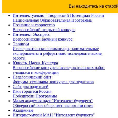
Вы находитесь на старо
Интеллектуально - Творческий Потенциал России
Национальная Образовательная Программа
Познание и творчество
Всероссийский открытый конкурс
Интеллект-Экспресс
Всероссийский заочный конкурс
Эврикум
Исследовательские олимпиады, занимательные
эксперименты и реферативно-исследовательские
работы
Юность, Наука, Культура
Всероссийские конкурсы исследовательских работ
учащихся и конференции
Педагогический сайт
Форумы, семинары, конкурсы для педагогов
Сайт для родителей
Ими гордится Россия
Победители Программы
Малая академия наук "Интеллект будущего"
Общероссийская общественная организация
Академиан
Интернет-музей МАН "Интеллект будущего"