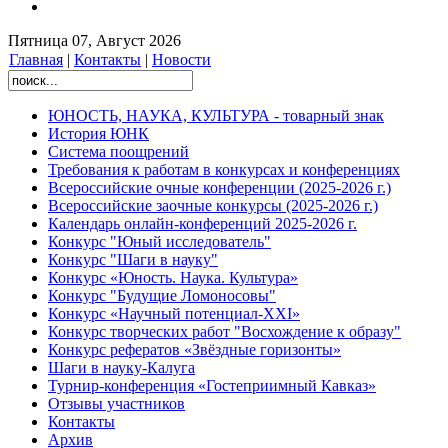
Пятница 07, Август 2026
Главная
|
Контакты
|
Новости
ЮНОСТЬ, НАУКА, КУЛЬТУРА - товарный знак
История ЮНК
Система поощрений
Требования к работам в конкурсах и конференциях
Всероссийские очные конференции (2025-2026 г.)
Всероссийские заочные конкурсы (2025-2026 г.)
Календарь онлайн-конференций 2025-2026 г.
Конкурс "Юный исследователь"
Конкурс "Шаги в науку"
Конкурс «Юность. Наука. Культура»
Конкурс "Будущие Ломоносовы"
Конкурс «Научный потенциал-XXI»
Конкурс творческих работ "Восхождение к образу"
Конкурс рефератов «Звёздные горизонты»
Шаги в науку-Калуга
Турнир-конференция «Гостеприимный Кавказ»
Отзывы участников
Контакты
Архив