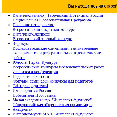
Вы находитесь на старо
Интеллектуально - Творческий Потенциал России
Национальная Образовательная Программа
Познание и творчество
Всероссийский открытый конкурс
Интеллект-Экспресс
Всероссийский заочный конкурс
Эврикум
Исследовательские олимпиады, занимательные
эксперименты и реферативно-исследовательские
работы
Юность, Наука, Культура
Всероссийские конкурсы исследовательских работ
учащихся и конференции
Педагогический сайт
Форумы, семинары, конкурсы для педагогов
Сайт для родителей
Ими гордится Россия
Победители Программы
Малая академия наук "Интеллект будущего"
Общероссийская общественная организация
Академиан
Интернет-музей МАН "Интеллект будущего"