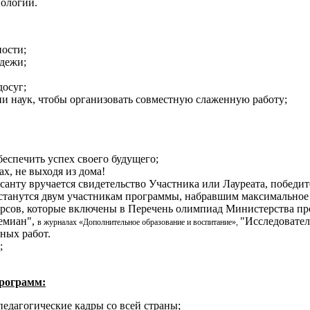
нологии.
ности;
одежи;
осуг;
и наук, чтобы организовать совместную слаженную работу;
спечить успех своего будущего;
х, не выходя из дома!
ту вручается свидетельство Участника или Лауреата, победит
станутся двум участникам программы, набравшим максимальное
урсов, которые включены в Перечень олимпиад Министерства п
емиан",
"Исследовател
в журналах «Дополнительное образование и воспитание»,
ных работ.
;
программ:
едагогические кадры со всей страны;