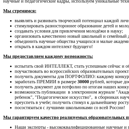
научные и педагогические кадры, используем уникальные тех
Мы стремимся:
выявлять и развивать творческий потенциал каждой лич
стимулировать разностороннее образование детей и мол
создавать условия для привлечения молодёжи в науку;
организовать качественно новый школьный и семейный д
объединить научные общества учащихся и малые академи
открыть в каждом интеллект будущего!
Мы предоставляем каждому возможность:
испытать свой ИНТЕЛЛЕКТ, стать успешным сейчас и обе
поучаствовать во всероссийских образовательных проекта
получить документы для ПОРТФОЛИО: каждому конкурсан
заработать ПРЕМИИ в размере
30000
рублей, которые до
получить документ для потфолио по итогам наших конк
возможность публикации в электронном журнале "Акад
ребенок", "Педагогическое искусство", в сборниках науч
преуспеть в учебе; получить стимул к дальнейшему росту
посостязаться с лучшими школьниками со всей России!
Мы гарантируем качество реализуемых образовательных 
Наши эксперты - высококвалифицированные научные и п