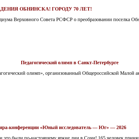
ДЕНИЯ ОБНИНСКА! ГОРОДУ 70 ЛЕТ!
езидиума Верховного Совета РСФСР о преобразовании поселка Обн
Педагогический олимп в Санкт-Петербурге
едагогический олимп», организованный Общероссийской Малой 
рнира-конференции «Юный исследователь — Юг» — 2026
это были по-настоящему яркие дни в Сочи! 165 человек принял