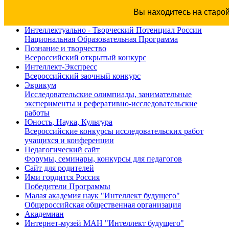
Вы находитесь на старо
Интеллектуально - Творческий Потенциал России
Национальная Образовательная Программа
Познание и творчество
Всероссийский открытый конкурс
Интеллект-Экспресс
Всероссийский заочный конкурс
Эврикум
Исследовательские олимпиады, занимательные
эксперименты и реферативно-исследовательские
работы
Юность, Наука, Культура
Всероссийские конкурсы исследовательских работ
учащихся и конференции
Педагогический сайт
Форумы, семинары, конкурсы для педагогов
Сайт для родителей
Ими гордится Россия
Победители Программы
Малая академия наук "Интеллект будущего"
Общероссийская общественная организация
Академиан
Интернет-музей МАН "Интеллект будущего"