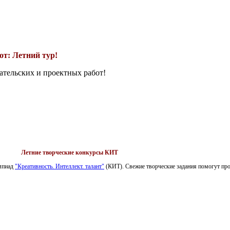
т: Летний тур!
ательских и проектных работ!
Летние творческие конкурсы КИТ
импиад
"Креативность. Интеллект. талант"
(КИТ). Свежие творческие задания помогут пров