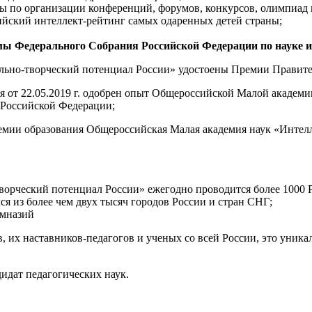
ы по организации конференций, форумов, конкурсов, олимпиад 
йский интеллект-рейтинг самых одаренных детей страны;
мы Федерального Собрания Российской Федерации по науке 
ьно-творческий потенциал России» удостоены Премии Правител
 от 22.05.2019 г. одобрен опыт Общероссийской Малой академи
х Российской Федерации;
демии образования Общероссийская Малая академия наук «Интел
орческий потенциал России» ежегодно проводится более 1000 
я из более чем двух тысяч городов России и стран СНГ;
имназий
, их наставников-педагогов и ученых со всей России, это уника
дидат педагогических наук.