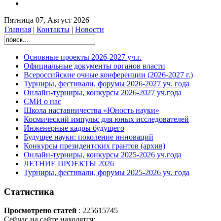
Пятница 07, Август 2026
Главная
|
Контакты
|
Новости
Основные проекты 2026-2027 уч.г.
Официальные документы органов власти
Всероссийские очные конференции (2026-2027 г.)
Турниры, фестивали, форумы 2026-2027 уч. года
Онлайн-турниры, конкурсы 2026-2027 уч.года
СМИ о нас
Школа наставничества «Юность науки»
Космический импульс для юных исследователей
Инженерные кадры будущего
Будущее науки: поколение инноваций
Конкурсы президентских грантов (архив)
Онлайн-турниры, конкурсы 2025-2026 уч.года
ЛЕТНИЕ ПРОЕКТЫ 2026
Турниры, фестивали, форумы 2025-2026 уч. года
Статистика
Просмотрено статей
: 225615745
Сейчас на сайте находятся: