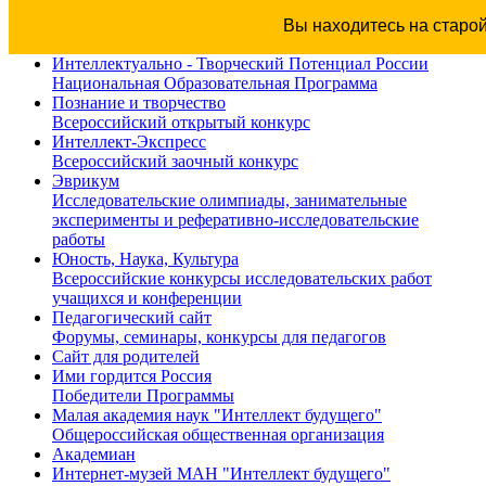
Вы находитесь на старо
Интеллектуально - Творческий Потенциал России
Национальная Образовательная Программа
Познание и творчество
Всероссийский открытый конкурс
Интеллект-Экспресс
Всероссийский заочный конкурс
Эврикум
Исследовательские олимпиады, занимательные
эксперименты и реферативно-исследовательские
работы
Юность, Наука, Культура
Всероссийские конкурсы исследовательских работ
учащихся и конференции
Педагогический сайт
Форумы, семинары, конкурсы для педагогов
Сайт для родителей
Ими гордится Россия
Победители Программы
Малая академия наук "Интеллект будущего"
Общероссийская общественная организация
Академиан
Интернет-музей МАН "Интеллект будущего"