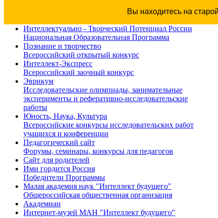
Вы находитесь на старо
Интеллектуально - Творческий Потенциал России
Национальная Образовательная Программа
Познание и творчество
Всероссийский открытый конкурс
Интеллект-Экспресс
Всероссийский заочный конкурс
Эврикум
Исследовательские олимпиады, занимательные
эксперименты и реферативно-исследовательские
работы
Юность, Наука, Культура
Всероссийские конкурсы исследовательских работ
учащихся и конференции
Педагогический сайт
Форумы, семинары, конкурсы для педагогов
Сайт для родителей
Ими гордится Россия
Победители Программы
Малая академия наук "Интеллект будущего"
Общероссийская общественная организация
Академиан
Интернет-музей МАН "Интеллект будущего"