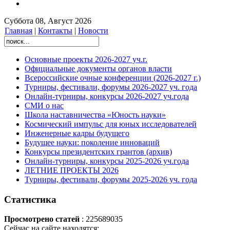
Суббота 08, Август 2026
Главная
|
Контакты
|
Новости
Основные проекты 2026-2027 уч.г.
Официальные документы органов власти
Всероссийские очные конференции (2026-2027 г.)
Турниры, фестивали, форумы 2026-2027 уч. года
Онлайн-турниры, конкурсы 2026-2027 уч.года
СМИ о нас
Школа наставничества «Юность науки»
Космический импульс для юных исследователей
Инженерные кадры будущего
Будущее науки: поколение инноваций
Конкурсы президентских грантов (архив)
Онлайн-турниры, конкурсы 2025-2026 уч.года
ЛЕТНИЕ ПРОЕКТЫ 2026
Турниры, фестивали, форумы 2025-2026 уч. года
Статистика
Просмотрено статей
: 225689035
Сейчас на сайте находятся: