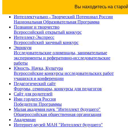
Вы находитесь на старо
Интеллектуально - Творческий Потенциал России
Национальная Образовательная Программа
Познание и творчество
Всероссийский открытый конкурс
Интеллект-Экспресс
Всероссийский заочный конкурс
Эврикум
Исследовательские олимпиады, занимательные
эксперименты и реферативно-исследовательские
работы
Юность, Наука, Культура
Всероссийские конкурсы исследовательских работ
учащихся и конференции
Педагогический сайт
Форумы, семинары, конкурсы для педагогов
Сайт для родителей
Ими гордится Россия
Победители Программы
Малая академия наук "Интеллект будущего"
Общероссийская общественная организация
Академиан
Интернет-музей МАН "Интеллект будущего"