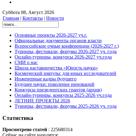
Суббота 08, Август 2026
Главная
|
Контакты
|
Новости
Основные проекты 2026-2027 уч.г.
Официальные документы органов власти
Всероссийские очные конференции (2026-2027 г.)
Турниры, фестивали, форумы 2026-2027 уч. года
Онлайн-турниры, конкурсы 2026-2027 уч.года
СМИ о нас
Школа наставничества «Юность науки»
Космический импульс для юных исследователей
Инженерные кадры будущего
Будущее науки: поколение инноваций
Конкурсы президентских грантов (архив)
Онлайн-турниры, конкурсы 2025-2026 уч.года
ЛЕТНИЕ ПРОЕКТЫ 2026
Турниры, фестивали, форумы 2025-2026 уч. года
Статистика
Просмотрено статей
: 225680314
Сейчас на сайте находятся: