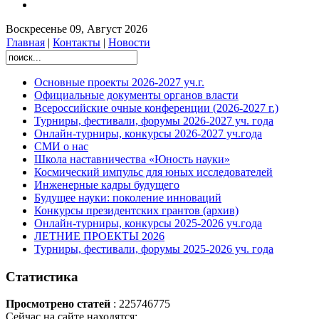
Воскресенье 09, Август 2026
Главная
|
Контакты
|
Новости
Основные проекты 2026-2027 уч.г.
Официальные документы органов власти
Всероссийские очные конференции (2026-2027 г.)
Турниры, фестивали, форумы 2026-2027 уч. года
Онлайн-турниры, конкурсы 2026-2027 уч.года
СМИ о нас
Школа наставничества «Юность науки»
Космический импульс для юных исследователей
Инженерные кадры будущего
Будущее науки: поколение инноваций
Конкурсы президентских грантов (архив)
Онлайн-турниры, конкурсы 2025-2026 уч.года
ЛЕТНИЕ ПРОЕКТЫ 2026
Турниры, фестивали, форумы 2025-2026 уч. года
Статистика
Просмотрено статей
: 225746775
Сейчас на сайте находятся: