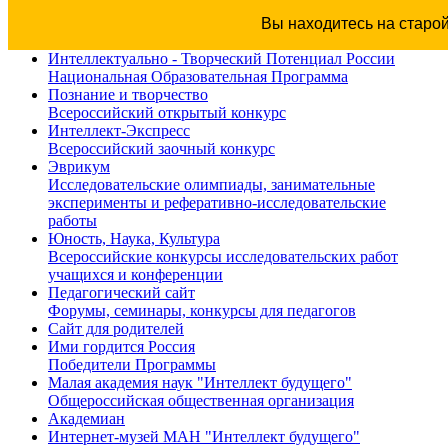
Вы находитесь на старо
Интеллектуально - Творческий Потенциал России
Национальная Образовательная Программа
Познание и творчество
Всероссийский открытый конкурс
Интеллект-Экспресс
Всероссийский заочный конкурс
Эврикум
Исследовательские олимпиады, занимательные
эксперименты и реферативно-исследовательские
работы
Юность, Наука, Культура
Всероссийские конкурсы исследовательских работ
учащихся и конференции
Педагогический сайт
Форумы, семинары, конкурсы для педагогов
Сайт для родителей
Ими гордится Россия
Победители Программы
Малая академия наук "Интеллект будущего"
Общероссийская общественная организация
Академиан
Интернет-музей МАН "Интеллект будущего"