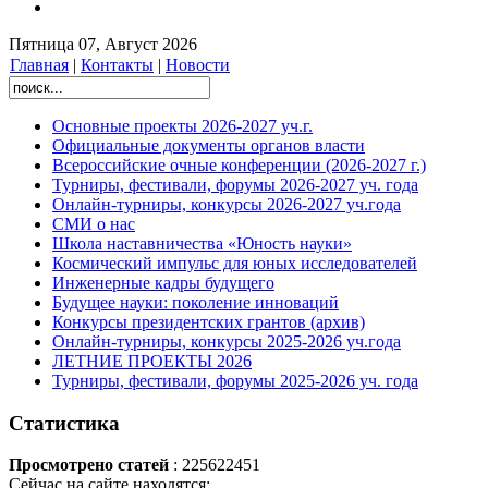
Пятница 07, Август 2026
Главная
|
Контакты
|
Новости
Основные проекты 2026-2027 уч.г.
Официальные документы органов власти
Всероссийские очные конференции (2026-2027 г.)
Турниры, фестивали, форумы 2026-2027 уч. года
Онлайн-турниры, конкурсы 2026-2027 уч.года
СМИ о нас
Школа наставничества «Юность науки»
Космический импульс для юных исследователей
Инженерные кадры будущего
Будущее науки: поколение инноваций
Конкурсы президентских грантов (архив)
Онлайн-турниры, конкурсы 2025-2026 уч.года
ЛЕТНИЕ ПРОЕКТЫ 2026
Турниры, фестивали, форумы 2025-2026 уч. года
Статистика
Просмотрено статей
: 225622451
Сейчас на сайте находятся: