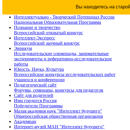
Вы находитесь на старо
Интеллектуально - Творческий Потенциал России
Национальная Образовательная Программа
Познание и творчество
Всероссийский открытый конкурс
Интеллект-Экспресс
Всероссийский заочный конкурс
Эврикум
Исследовательские олимпиады, занимательные
эксперименты и реферативно-исследовательские
работы
Юность, Наука, Культура
Всероссийские конкурсы исследовательских работ
учащихся и конференции
Педагогический сайт
Форумы, семинары, конкурсы для педагогов
Сайт для родителей
Ими гордится Россия
Победители Программы
Малая академия наук "Интеллект будущего"
Общероссийская общественная организация
Академиан
Интернет-музей МАН "Интеллект будущего"