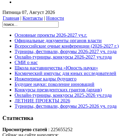
Пятница 07, Август 2026
Главная
|
Контакты
|
Новости
Основные проекты 2026-2027 уч.г.
Официальные документы органов власти
Всероссийские очные конференции (2026-2027 г.)
Турниры, фестивали, форумы 2026-2027 уч. года
Онлайн-турниры, конкурсы 2026-2027 уч.года
СМИ о нас
Школа наставничества «Юность науки»
Космический импульс для юных исследователей
Инженерные кадры будущего
Будущее науки: поколение инноваций
Конкурсы президентских грантов (архив)
Онлайн-турниры, конкурсы 2025-2026 уч.года
ЛЕТНИЕ ПРОЕКТЫ 2026
Турниры, фестивали, форумы 2025-2026 уч. года
Статистика
Просмотрено статей
: 225655252
Сейчас на сайте находятся: