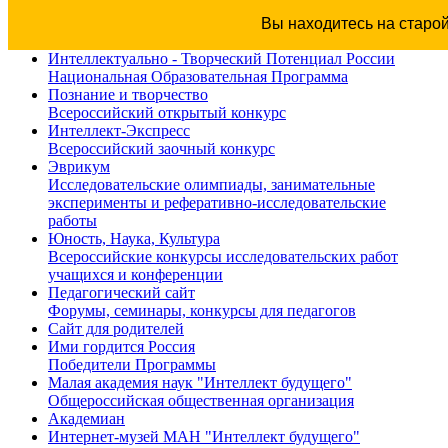
Вы находитесь на старо
Интеллектуально - Творческий Потенциал России
Национальная Образовательная Программа
Познание и творчество
Всероссийский открытый конкурс
Интеллект-Экспресс
Всероссийский заочный конкурс
Эврикум
Исследовательские олимпиады, занимательные
эксперименты и реферативно-исследовательские
работы
Юность, Наука, Культура
Всероссийские конкурсы исследовательских работ
учащихся и конференции
Педагогический сайт
Форумы, семинары, конкурсы для педагогов
Сайт для родителей
Ими гордится Россия
Победители Программы
Малая академия наук "Интеллект будущего"
Общероссийская общественная организация
Академиан
Интернет-музей МАН "Интеллект будущего"