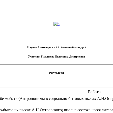
Научный потенциал - XXI (весенний конкурс)
Участник
Гульняева Екатерина Дмитриевна
Результаты
Работа
ебе моём?» (Антропонимы в социально-бытовых пьесах А.Н.Остр
-бытовых пьесах А.Н.Островского) вполне состоявшееся литерат