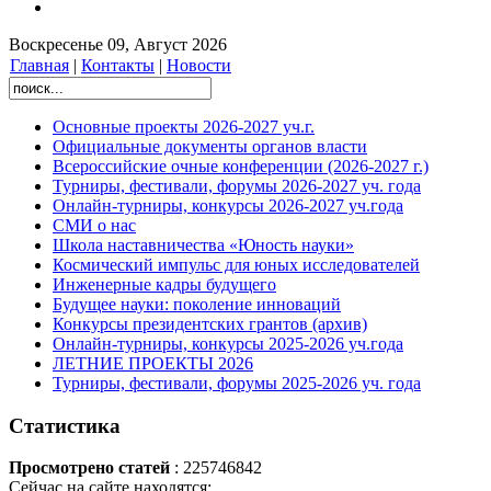
Воскресенье 09, Август 2026
Главная
|
Контакты
|
Новости
Основные проекты 2026-2027 уч.г.
Официальные документы органов власти
Всероссийские очные конференции (2026-2027 г.)
Турниры, фестивали, форумы 2026-2027 уч. года
Онлайн-турниры, конкурсы 2026-2027 уч.года
СМИ о нас
Школа наставничества «Юность науки»
Космический импульс для юных исследователей
Инженерные кадры будущего
Будущее науки: поколение инноваций
Конкурсы президентских грантов (архив)
Онлайн-турниры, конкурсы 2025-2026 уч.года
ЛЕТНИЕ ПРОЕКТЫ 2026
Турниры, фестивали, форумы 2025-2026 уч. года
Статистика
Просмотрено статей
: 225746842
Сейчас на сайте находятся: