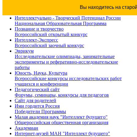
Вы находитесь на старо
Интеллектуально - Творческий Потенциал России
Национальная Образовательная Программа
Познание и творчество
Всероссийский открытый конкурс
Интеллект-Экспресс
Всероссийский заочный конкурс
Эврикум
Исследовательские олимпиады, занимательные
эксперименты и реферативно-исследовательские
работы
Юность, Наука, Культура
Всероссийские конкурсы исследовательских работ
учащихся и конференции
Педагогический сайт
Форумы, семинары, конкурсы для педагогов
Сайт для родителей
Ими гордится Россия
Победители Программы
Малая академия наук "Интеллект будущего"
Общероссийская общественная организация
Академиан
Интернет-музей МАН "Интеллект будущего"