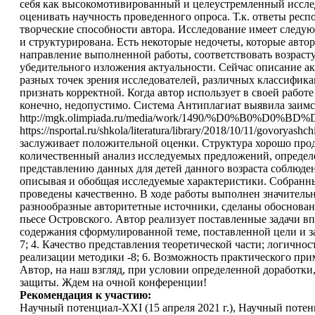
себя как высокомотивированный и целеустремленный исследо
оценивать научность проведенного опроса. Т.к. ответы рес
творческие способности автора. Исследование имеет следующ
и структурирована. Есть некоторые недочеты, которые автор
направление выполненной работы, соответствовать возрасту
убедительного изложения актуальности. Сейчас описание ак
разных точек зрения исследователей, различных классифика
признать корректной. Когда автор использует в своей работ
конечно, недопустимо. Система Антиплагиат выявила заимс
http://mgk.olimpiada.ru/media/work/1490/%D0
https://nsportal.ru/shkola/literatura/library/2018/10/11/govoryash
заслуживает положительной оценки. Структура хорошо прод
количественный анализ исследуемых предложений, определен
представлению данных для детей данного возраста соблюден
описывая и обобщая исследуемые характеристики. Собранны
проведены качественно. В ходе работы выполнен значитель
разнообразные авторитетные источники, сделаны обоснован
пьесе Островского. Автор реализует поставленные задачи в
содержания сформулированной теме, поставленной цели и зада
7; 4. Качество представления теоретической части; логично
реализации методики -8; 6. Возможность практического приме
Автор, на наш взгляд, при условии определенной доработки
защиты. Ждем на очной конференции!
Рекомендация к участию:
Научный потенциал-XXI (15 апреля 2021 г.), Научный поте