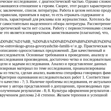
ическое исследование. с диагностической частью. Однако сложн
жившееся отношение к героям. Скорее, этот раздел характеризу
в; заключение, список литературы. Работа в целом неплохо прод
правилам, принятым в науке, то есть отражать содержание и
стиль, характерный для рекламы или журналистики. Хотелось бы
т самостоятельно выделенного обзора литературы. Рассмотрение
еоретической части нет ссылок. Работу с первоисточниками слож
че это является некорректным заимствованием (плагиатом), что,
0%B8%D0%BC%D1%8B_%D0%BA%D0%BD%D0%B8%D0%B3%D0%B
-v-pese-ostrovskogo-groza-govoryashchie-familii-v/ и др. Практическая ч
к описанию односоставных предложений. Дан качественный и
 исследователя. Основные требования к проведению, анализу и
исследования произведения, достаточно четко и последовательн
цели и задачам исследования. Анализ и представление данных
тизирован материал по теме исследования, проанализированы
 из текста, сделан анализ, выявлена специфика говорящих фам
 Критерии оценивания исследовательских работ 1. Соответствие
о качество - ?; 3. Наличие проблемы исследования, ее актуальнос
наличие у автора представлений о допущениях, производимых при
лученным результатам - 8; 8. Культура оформления результатов -
с вручением диплома 2-й степени. Желаем терпения и успешной