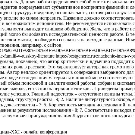
ватель. Данная работа представляет собой описательно-аналит
пондентов подразумевают субъективное восприятие фамилий и сло
ую структуру: введение; основная часть, состоящая из двух гла
у вполне по силам исправить. Название должно соответствовать 
 и возможностям исполнителя. Не рекомендуется использовать 
туальности выглядит слишком обобщенно. Жаль, что в работе не
ций могло бы добавить исследовательской ценности работе. В т
е не свои мысли, необходимо ссылаться на исходные данные. Ина
твования, например, с сайтов
%B0%D0%BD%D1%82%D1%80%D0%BE%D0%BF%D0%BE%D0%BD%D
chie-familii-v-russkoy-literature https://bestgeneric.ru/znachenie-imen
умана, похвально, что автор критически и вдумчиво подходит 
а их роль в рассказе. Это характеризует автора как грамотного
ы. Автор неплохо ориентируется в содержании выбранного для 
е в ходе исследования материалы в полной мере соответствуют 
ный объем поисковой и аналитической работы: собран и система
ные выводы, есть список первоисточников. . Приведены примеры
полне успешно. Главный недостаток – отсутствие новизны темы.
чам, структура работы - 9; 2. Наличие литературного обзора, ег
сть доказательства - 7; 5. Корректность методик исследований, 
нения результатов исследования - 8; 7. Соответствие выводов по
, заслуживает присуждения звания Лауреата заочного конкурса 
нциал-XXI - онлайн конференция