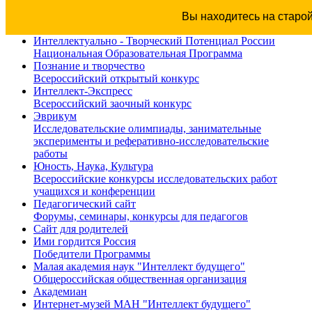
Вы находитесь на старо
Интеллектуально - Творческий Потенциал России
Национальная Образовательная Программа
Познание и творчество
Всероссийский открытый конкурс
Интеллект-Экспресс
Всероссийский заочный конкурс
Эврикум
Исследовательские олимпиады, занимательные
эксперименты и реферативно-исследовательские
работы
Юность, Наука, Культура
Всероссийские конкурсы исследовательских работ
учащихся и конференции
Педагогический сайт
Форумы, семинары, конкурсы для педагогов
Сайт для родителей
Ими гордится Россия
Победители Программы
Малая академия наук "Интеллект будущего"
Общероссийская общественная организация
Академиан
Интернет-музей МАН "Интеллект будущего"