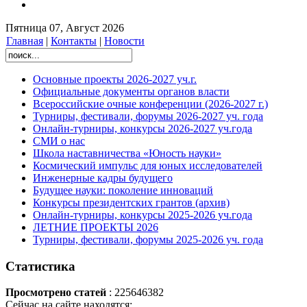
Пятница 07, Август 2026
Главная
|
Контакты
|
Новости
Основные проекты 2026-2027 уч.г.
Официальные документы органов власти
Всероссийские очные конференции (2026-2027 г.)
Турниры, фестивали, форумы 2026-2027 уч. года
Онлайн-турниры, конкурсы 2026-2027 уч.года
СМИ о нас
Школа наставничества «Юность науки»
Космический импульс для юных исследователей
Инженерные кадры будущего
Будущее науки: поколение инноваций
Конкурсы президентских грантов (архив)
Онлайн-турниры, конкурсы 2025-2026 уч.года
ЛЕТНИЕ ПРОЕКТЫ 2026
Турниры, фестивали, форумы 2025-2026 уч. года
Статистика
Просмотрено статей
: 225646382
Сейчас на сайте находятся: