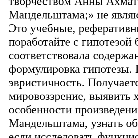
творчеством Анны Ахмат
Мандельштама;» не являю
Это учебные, реферативн
поработайте с гипотезой 
соответствовала содержа
формулировка гипотезы. П
эвристичность. Получаетс
мировоззрение, выявить 
особенности произведен
Мандельштама, узнать об
если исследовать функци