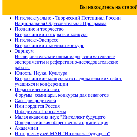
Вы находитесь на старо
Интеллектуально - Творческий Потенциал России
Национальная Образовательная Программа
Познание и творчество
Всероссийский открытый конкурс
Интеллект-Экспресс
Всероссийский заочный конкурс
Эврикум
Исследовательские олимпиады, занимательные
эксперименты и реферативно-исследовательские
работы
Юность, Наука, Культура
Всероссийские конкурсы исследовательских работ
учащихся и конференции
Педагогический сайт
Форумы, семинары, конкурсы для педагогов
Сайт для родителей
Ими гордится Россия
Победители Программы
Малая академия наук "Интеллект будущего"
Общероссийская общественная организация
Академиан
Интернет-музей МАН "Интеллект будущего"