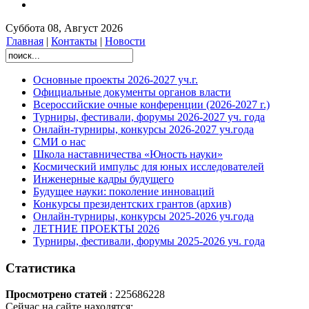
Суббота 08, Август 2026
Главная
|
Контакты
|
Новости
Основные проекты 2026-2027 уч.г.
Официальные документы органов власти
Всероссийские очные конференции (2026-2027 г.)
Турниры, фестивали, форумы 2026-2027 уч. года
Онлайн-турниры, конкурсы 2026-2027 уч.года
СМИ о нас
Школа наставничества «Юность науки»
Космический импульс для юных исследователей
Инженерные кадры будущего
Будущее науки: поколение инноваций
Конкурсы президентских грантов (архив)
Онлайн-турниры, конкурсы 2025-2026 уч.года
ЛЕТНИЕ ПРОЕКТЫ 2026
Турниры, фестивали, форумы 2025-2026 уч. года
Статистика
Просмотрено статей
: 225686228
Сейчас на сайте находятся: