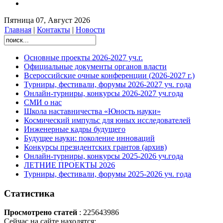
Пятница 07, Август 2026
Главная
|
Контакты
|
Новости
Основные проекты 2026-2027 уч.г.
Официальные документы органов власти
Всероссийские очные конференции (2026-2027 г.)
Турниры, фестивали, форумы 2026-2027 уч. года
Онлайн-турниры, конкурсы 2026-2027 уч.года
СМИ о нас
Школа наставничества «Юность науки»
Космический импульс для юных исследователей
Инженерные кадры будущего
Будущее науки: поколение инноваций
Конкурсы президентских грантов (архив)
Онлайн-турниры, конкурсы 2025-2026 уч.года
ЛЕТНИЕ ПРОЕКТЫ 2026
Турниры, фестивали, форумы 2025-2026 уч. года
Статистика
Просмотрено статей
: 225643986
Сейчас на сайте находятся: