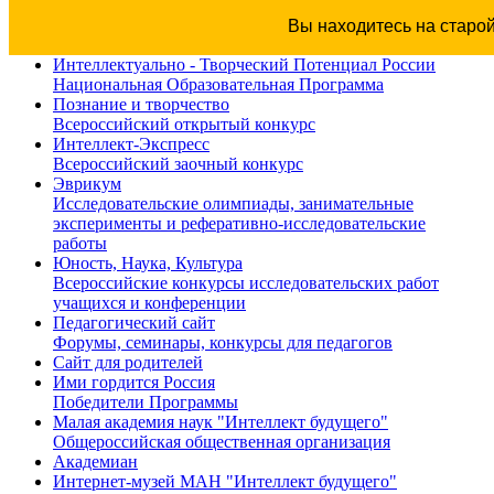
Вы находитесь на старо
Интеллектуально - Творческий Потенциал России
Национальная Образовательная Программа
Познание и творчество
Всероссийский открытый конкурс
Интеллект-Экспресс
Всероссийский заочный конкурс
Эврикум
Исследовательские олимпиады, занимательные
эксперименты и реферативно-исследовательские
работы
Юность, Наука, Культура
Всероссийские конкурсы исследовательских работ
учащихся и конференции
Педагогический сайт
Форумы, семинары, конкурсы для педагогов
Сайт для родителей
Ими гордится Россия
Победители Программы
Малая академия наук "Интеллект будущего"
Общероссийская общественная организация
Академиан
Интернет-музей МАН "Интеллект будущего"