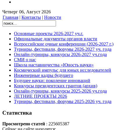
Четверг 06, Август 2026
Главная
|
Контакты
|
Новости
Основные проекты 2026-2027 уч.г.
Официальные документы органов власти
Всероссийские очные конференции (2026-2027 г.)
Турниры, фестивали, форумы 2026-2027 уч. года
Онлайн-турниры, конкурсы 2026-2027 уч.года
СМИ о нас
Школа наставничества «Юность науки»
Космический импульс для юных исследователей
Инженерные кадры будущего
Будущее науки: поколение инноваций
Конкурсы президентских грантов (архив)
Онлайн-турниры, конкурсы 2025-2026 уч.года
ЛЕТНИЕ ПРОЕКТЫ 2026
Турниры, фестивали, форумы 2025-2026 уч. года
Статистика
Просмотрено статей
: 225605387
Сейчас на сайте находятся: