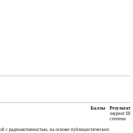
Баллы
Результат
лауреат III
степени
ой с радиоактивностью, на основе публицистических