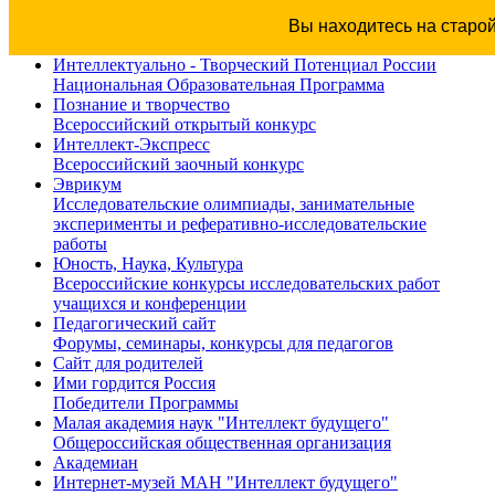
Вы находитесь на старо
Интеллектуально - Творческий Потенциал России
Национальная Образовательная Программа
Познание и творчество
Всероссийский открытый конкурс
Интеллект-Экспресс
Всероссийский заочный конкурс
Эврикум
Исследовательские олимпиады, занимательные
эксперименты и реферативно-исследовательские
работы
Юность, Наука, Культура
Всероссийские конкурсы исследовательских работ
учащихся и конференции
Педагогический сайт
Форумы, семинары, конкурсы для педагогов
Сайт для родителей
Ими гордится Россия
Победители Программы
Малая академия наук "Интеллект будущего"
Общероссийская общественная организация
Академиан
Интернет-музей МАН "Интеллект будущего"