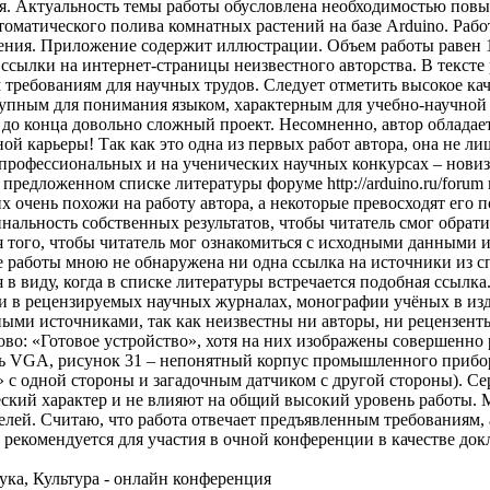
я. Актуальность темы работы обусловлена необходимостью пов
оматического полива комнатных растений на базе Arduino. Работ
ожения. Приложение содержит иллюстрации. Объем работы равен 
 ссылки на интернет-страницы неизвестного авторства. В тексте
требованиям для научных трудов. Следует отметить высокое ка
тупным для понимания языком, характерным для учебно-научной
ёл до конца довольно сложный проект. Несомненно, автор облада
 карьеры! Так как это одна из первых работ автора, она не л
рофессиональных и на ученических научных конкурсах – новизн
 предложенном списке литературы форуме http://arduino.ru/forum
х очень похожи на работу автора, а некоторые превосходят его 
нальность собственных результатов, чтобы читатель смог обратит
я того, чтобы читатель мог ознакомиться с исходными данными 
те работы мною не обнаружена ни одна ссылка на источники из сп
я в виду, когда в списке литературы встречается подобная ссыл
ьи в рецензируемых научных журналах, монографии учёных в изд
чными источниками, так как неизвестны ни авторы, ни рецензен
во: «Готовое устройство», хотя на них изображены совершенно р
ель VGA, рисунок 31 – непонятный корпус промышленного прибор
с одной стороны и загадочным датчиком с другой стороны). Се
ский характер и не влияют на общий высокий уровень работы. 
лей. Считаю, что работа отвечает предъявленным требованиям, 
 рекомендуется для участия в очной конференции в качестве док
ка, Культура - онлайн конференция