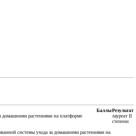
Баллы
Результат
за домашними растениями на платформе
лауреат II
степени
ованной системы ухода за домашними растениями на