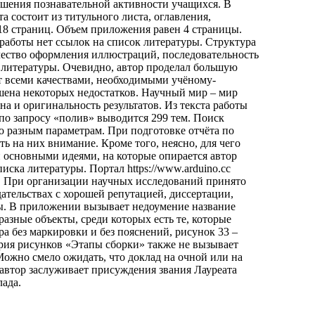
ышения познавательной активности учащихся. В
а состоит из титульного листа, оглавления,
18 страниц. Объем приложения равен 4 страницы.
 работы нет ссылок на список литературы. Структура
чество оформления иллюстраций, последовательность
 литературы. Очевидно, автор проделал большую
ет всеми качествами, необходимыми учёному-
ишена некоторых недостатков. Научный мир – мир
а и оригинальность результатов. Из текста работы
 по запросу «полив» выводится 299 тем. Поиск
по разным параметрам. При подготовке отчёта по
ь на них внимание. Кроме того, неясно, для чего
и основными идеями, на которые опирается автор
иска литературы. Портал https://www.arduino.cc
ка. При организации научных исследований принято
ательствах с хорошей репутацией, диссертации,
ты. В приложении вызывает недоумение название
азные объекты, среди которых есть те, которые
а без маркировки и без пояснений, рисунок 33 –
рия рисунков «Этапы сборки» также не вызывает
Можно смело ожидать, что доклад на очной или на
автор заслуживает присуждения звания Лауреата
лада.