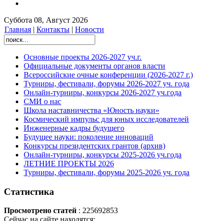
Суббота 08, Август 2026
Главная
|
Контакты
|
Новости
Основные проекты 2026-2027 уч.г.
Официальные документы органов власти
Всероссийские очные конференции (2026-2027 г.)
Турниры, фестивали, форумы 2026-2027 уч. года
Онлайн-турниры, конкурсы 2026-2027 уч.года
СМИ о нас
Школа наставничества «Юность науки»
Космический импульс для юных исследователей
Инженерные кадры будущего
Будущее науки: поколение инноваций
Конкурсы президентских грантов (архив)
Онлайн-турниры, конкурсы 2025-2026 уч.года
ЛЕТНИЕ ПРОЕКТЫ 2026
Турниры, фестивали, форумы 2025-2026 уч. года
Статистика
Просмотрено статей
: 225692853
Сейчас на сайте находятся: