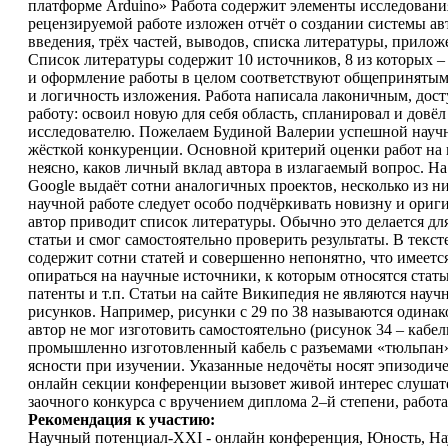
платформе Arduino» Работа содержит элементы исследовани
рецензируемой работе изложен отчёт о создании системы авт
введения, трёх частей, выводов, списка литературы, прил
Список литературы содержит 10 источников, 8 из которых –
и оформление работы в целом соответствуют общепринятым 
и логичность изложения. Работа написала лаконичным, дос
работу: освоил новую для себя область, спланировал и дов
исследователю. Пожелаем Будиной Валерии успешной научной
жёсткой конкуренции. Основной критерий оценки работ на п
неясно, каков личный вклад автора в излагаемый вопрос. На
Google выдаёт сотни аналогичных проектов, несколько из ни
научной работе следует особо подчёркивать новизну и ориги
автор приводит список литературы. Обычно это делается дл
статьи и смог самостоятельно проверить результаты. В текс
содержит сотни статей и совершенно непонятно, что имеетс
опираться на научные источники, к которым относятся стат
патенты и т.п. Статьи на сайте Википедия не являются нау
рисунков. Например, рисунки с 29 по 38 называются одинако
автор не мог изготовить самостоятельно (рисунок 34 – каб
промышленно изготовленный кабель с разъемами «тюльпан» 
ясности при изучении. Указанные недочёты носят эпизодиче
онлайн секции конференции вызовет живой интерес слушате
заочного конкурса с вручением диплома 2–й степени, работа
Рекомендация к участию:
Научный потенциал-XXI - онлайн конференция, Юность, Нау