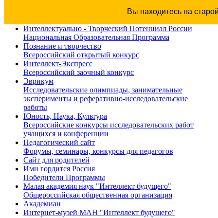
Вы находитесь на старо
Интеллектуально - Творческий Потенциал России
Национальная Образовательная Программа
Познание и творчество
Всероссийский открытый конкурс
Интеллект-Экспресс
Всероссийский заочный конкурс
Эврикум
Исследовательские олимпиады, занимательные
эксперименты и реферативно-исследовательские
работы
Юность, Наука, Культура
Всероссийские конкурсы исследовательских работ
учащихся и конференции
Педагогический сайт
Форумы, семинары, конкурсы для педагогов
Сайт для родителей
Ими гордится Россия
Победители Программы
Малая академия наук "Интеллект будущего"
Общероссийская общественная организация
Академиан
Интернет-музей МАН "Интеллект будущего"