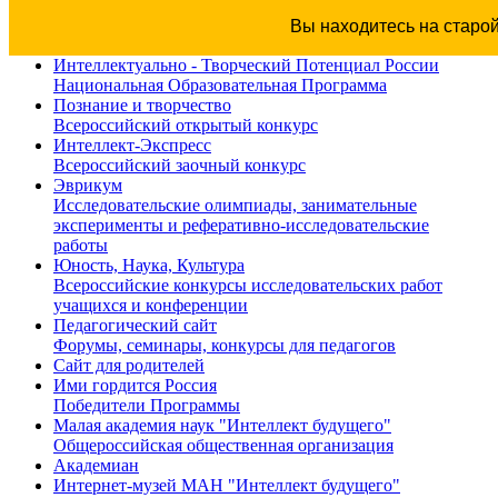
Вы находитесь на старо
Интеллектуально - Творческий Потенциал России
Национальная Образовательная Программа
Познание и творчество
Всероссийский открытый конкурс
Интеллект-Экспресс
Всероссийский заочный конкурс
Эврикум
Исследовательские олимпиады, занимательные
эксперименты и реферативно-исследовательские
работы
Юность, Наука, Культура
Всероссийские конкурсы исследовательских работ
учащихся и конференции
Педагогический сайт
Форумы, семинары, конкурсы для педагогов
Сайт для родителей
Ими гордится Россия
Победители Программы
Малая академия наук "Интеллект будущего"
Общероссийская общественная организация
Академиан
Интернет-музей МАН "Интеллект будущего"