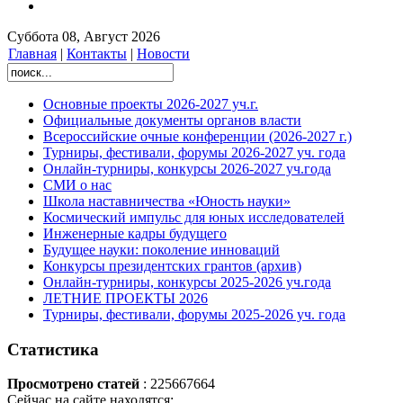
Суббота 08, Август 2026
Главная
|
Контакты
|
Новости
Основные проекты 2026-2027 уч.г.
Официальные документы органов власти
Всероссийские очные конференции (2026-2027 г.)
Турниры, фестивали, форумы 2026-2027 уч. года
Онлайн-турниры, конкурсы 2026-2027 уч.года
СМИ о нас
Школа наставничества «Юность науки»
Космический импульс для юных исследователей
Инженерные кадры будущего
Будущее науки: поколение инноваций
Конкурсы президентских грантов (архив)
Онлайн-турниры, конкурсы 2025-2026 уч.года
ЛЕТНИЕ ПРОЕКТЫ 2026
Турниры, фестивали, форумы 2025-2026 уч. года
Статистика
Просмотрено статей
: 225667664
Сейчас на сайте находятся: