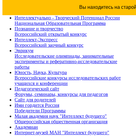
Вы находитесь на старо
Интеллектуально - Творческий Потенциал России
Национальная Образовательная Программа
Познание и творчество
Всероссийский открытый конкурс
Интеллект-Экспресс
Всероссийский заочный конкурс
Эврикум
Исследовательские олимпиады, занимательные
эксперименты и реферативно-исследовательские
работы
Юность, Наука, Культура
Всероссийские конкурсы исследовательских работ
учащихся и конференции
Педагогический сайт
Форумы, семинары, конкурсы для педагогов
Сайт для родителей
Ими гордится Россия
Победители Программы
Малая академия наук "Интеллект будущего"
Общероссийская общественная организация
Академиан
Интернет-музей МАН "Интеллект будущего"