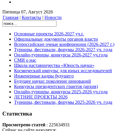
Пятница 07, Август 2026
Главная
|
Контакты
|
Новости
Основные проекты 2026-2027 уч.г.
Официальные документы органов власти
Всероссийские очные конференции (2026-2027 г.)
Турниры, фестивали, форумы 2026-2027 уч. года
Онлайн-турниры, конкурсы 2026-2027 уч.года
СМИ о нас
Школа наставничества «Юность науки»
Космический импульс для юных исследователей
Инженерные кадры будущего
Будущее науки: поколение инноваций
Конкурсы президентских грантов (архив)
Онлайн-турниры, конкурсы 2025-2026 уч.года
ЛЕТНИЕ ПРОЕКТЫ 2026
Турниры, фестивали, форумы 2025-2026 уч. года
Статистика
Просмотрено статей
: 225634931
Сейчас на сайте находятся: