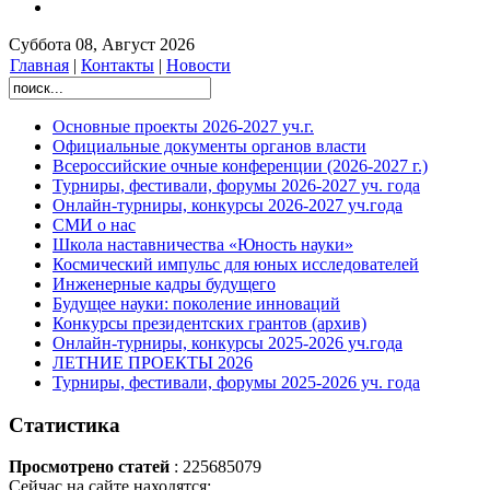
Суббота 08, Август 2026
Главная
|
Контакты
|
Новости
Основные проекты 2026-2027 уч.г.
Официальные документы органов власти
Всероссийские очные конференции (2026-2027 г.)
Турниры, фестивали, форумы 2026-2027 уч. года
Онлайн-турниры, конкурсы 2026-2027 уч.года
СМИ о нас
Школа наставничества «Юность науки»
Космический импульс для юных исследователей
Инженерные кадры будущего
Будущее науки: поколение инноваций
Конкурсы президентских грантов (архив)
Онлайн-турниры, конкурсы 2025-2026 уч.года
ЛЕТНИЕ ПРОЕКТЫ 2026
Турниры, фестивали, форумы 2025-2026 уч. года
Статистика
Просмотрено статей
: 225685079
Сейчас на сайте находятся: