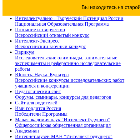
Вы находитесь на старо
Интеллектуально - Творческий Потенциал России
Национальная Образовательная Программа
Познание и творчество
Всероссийский открытый конкурс
Интеллект-Экспресс
Всероссийский заочный конкурс
Эврикум
Исследовательские олимпиады, занимательные
эксперименты и реферативно-исследовательские
работы
Юность, Наука, Культура
Всероссийские конкурсы исследовательских работ
учащихся и конференции
Педагогический сайт
Форумы, семинары, конкурсы для педагогов
Сайт для родителей
Ими гордится Россия
Победители Программы
Малая академия наук "Интеллект будущего"
Общероссийская общественная организация
Академиан
Интернет-музей МАН "Интеллект будущего"