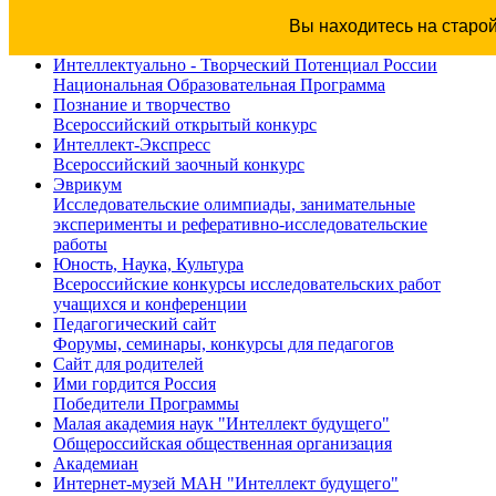
Вы находитесь на старо
Интеллектуально - Творческий Потенциал России
Национальная Образовательная Программа
Познание и творчество
Всероссийский открытый конкурс
Интеллект-Экспресс
Всероссийский заочный конкурс
Эврикум
Исследовательские олимпиады, занимательные
эксперименты и реферативно-исследовательские
работы
Юность, Наука, Культура
Всероссийские конкурсы исследовательских работ
учащихся и конференции
Педагогический сайт
Форумы, семинары, конкурсы для педагогов
Сайт для родителей
Ими гордится Россия
Победители Программы
Малая академия наук "Интеллект будущего"
Общероссийская общественная организация
Академиан
Интернет-музей МАН "Интеллект будущего"