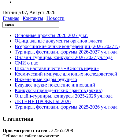
Пятница 07, Август 2026
Главная
|
Контакты
|
Новости
Основные проекты 2026-2027 уч.г.
Официальные документы органов власти
Всероссийские очные конференции (2026-2027 г.)
Турниры, фестивали, форумы 2026-2027 уч. года
Онлайн-турниры, конкурсы 2026-2027 уч.года
СМИ о нас
Школа наставничества «Юность науки»
Космический импульс для юных исследователей
Инженерные кадры будущего
Будущее науки: поколение инноваций
Конкурсы президентских грантов (архив)
Онлайн-турниры, конкурсы 2025-2026 уч.года
ЛЕТНИЕ ПРОЕКТЫ 2026
Турниры, фестивали, форумы 2025-2026 уч. года
Статистика
Просмотрено статей
: 225652208
Сейчас на сайте находятся: