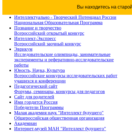
Вы находитесь на старо
Интеллектуально - Творческий Потенциал России
Национальная Образовательная Программа
Познание и творчество
Всероссийский открытый конкурс
Интеллект-Экспресс
Всероссийский заочный конкурс
Эврикум
Исследовательские олимпиады, занимательные
эксперименты и реферативно-исследовательские
работы
Юность, Наука, Культура
Всероссийские конкурсы исследовательских работ
учащихся и конференции
Педагогический сайт
Форумы, семинары, конкурсы для педагогов
Сайт для родителей
Ими гордится Россия
Победители Программы
Малая академия наук "Интеллект будущего"
Общероссийская общественная организация
Академиан
Интернет-музей МАН "Интеллект будущего"