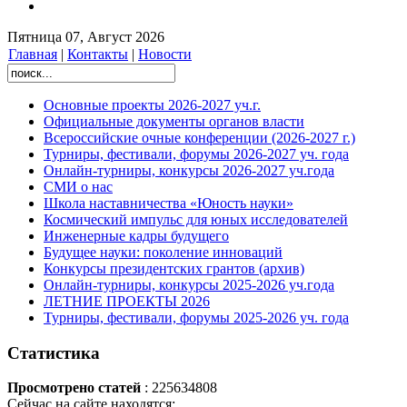
Пятница 07, Август 2026
Главная
|
Контакты
|
Новости
Основные проекты 2026-2027 уч.г.
Официальные документы органов власти
Всероссийские очные конференции (2026-2027 г.)
Турниры, фестивали, форумы 2026-2027 уч. года
Онлайн-турниры, конкурсы 2026-2027 уч.года
СМИ о нас
Школа наставничества «Юность науки»
Космический импульс для юных исследователей
Инженерные кадры будущего
Будущее науки: поколение инноваций
Конкурсы президентских грантов (архив)
Онлайн-турниры, конкурсы 2025-2026 уч.года
ЛЕТНИЕ ПРОЕКТЫ 2026
Турниры, фестивали, форумы 2025-2026 уч. года
Статистика
Просмотрено статей
: 225634808
Сейчас на сайте находятся: