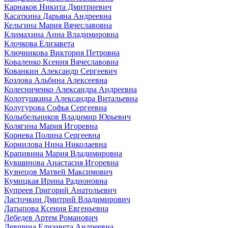
Карнаков Никита Дмитриевич
Касаткина Дарьяна Андреевна
Кельгина Мария Вячеславовна
Климахина Анна Владимировна
Клочкова Елизавета
Ключникова Виктория Петровна
Коваленко Ксения Вячеславовна
Кованкин Александр Сергеевич
Козлова Альбина Алексеевна
Колесниченко Александра Андреевна
Колотушкина Александра Витальевна
Колугурова Софья Сергеевна
Колыбельников Владимир Юрьевич
Колягина Мария Игоревна
Корнева Полина Сергеевна
Корнилова Нина Николаевна
Крапивина Мария Владимировна
Кувшинова Анастасия Игоревна
Кузнецов Матвей Максимович
Кумицкая Ирина Радионовна
Купреев Григорий Анатольевич
Ласточкин Дмитрий Владимирович
Латыпова Ксения Евгеньевна
Лебедев Артем Романович
Левшина Елизавета Андреевна