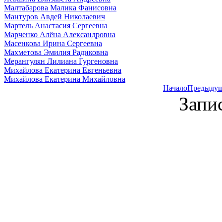
Малтабарова Малика Фанисовна
Мантуров Авдей Николаевич
Мартель Анастасия Сергеевна
Марченко Алёна Александровна
Масенкова Ирина Сергеевна
Махметова Эмилия Радиковна
Мерангулян Лилиана Гургеновна
Михайлова Екатерина Евгеньевна
Михайлова Екатерина Михайловна
Начало
Предыду
Запи