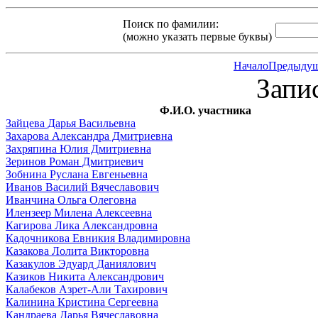
Поиск по фамилии:
(можно указать первые буквы)
Начало
Предыду
Запи
Ф.И.О. участника
Зайцева Дарья Васильевна
Захарова Александра Дмитриевна
Захряпина Юлия Дмитриевна
Зеринов Роман Дмитриевич
Зобнина Руслана Евгеньевна
Иванов Василий Вячеславович
Иванчина Ольга Олеговна
Илензеер Милена Алексеевна
Кагирова Лика Александровна
Кадочникова Евникия Владимировна
Казакова Лолита Викторовна
Казакулов Эдуард Даниялович
Казиков Никита Александрович
Калабеков Азрет-Али Тахирович
Калинина Кристина Сергеевна
Кандраева Дарья Вячеславовна